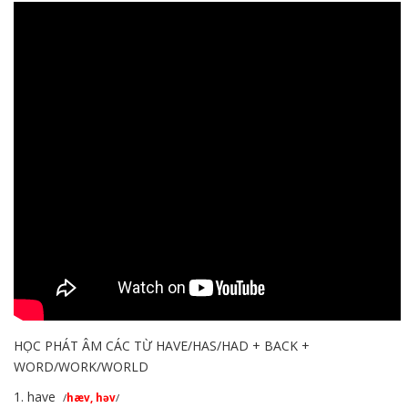
HỌC PHÁT ÂM CÁC TỪ HAVE/HAS/HAD + BACK +
WORD/WORK/WORLD
1. have
/
hæv, həv
/