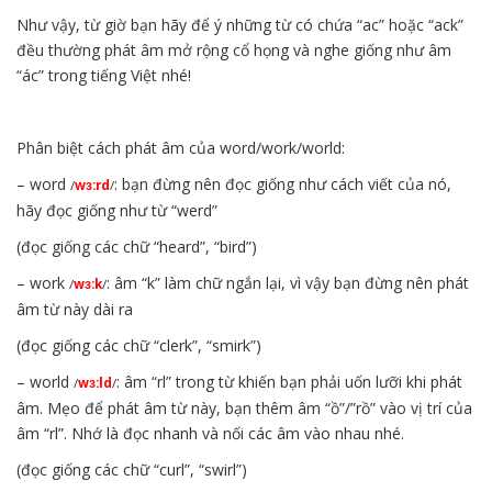
Như vậy, từ giờ bạn hãy để ý những từ có chứa “ac” hoặc “ack”
đều thường phát âm mở rộng cổ họng và nghe giống như âm
“ác” trong tiếng Việt nhé!
Phân biệt cách phát âm của word/work/world:
– word
: bạn đừng nên đọc giống như cách viết của nó,
/
wɜ:rd
/
hãy đọc giống như từ “werd”
(đọc giống các chữ “heard”, “bird”)
– work
: âm “k” làm chữ ngắn lại, vì vậy bạn đừng nên phát
/
wɜ:k
/
âm từ này dài ra
(đọc giống các chữ “clerk”, “smirk”)
– world
: âm “rl” trong từ khiến bạn phải uốn lưỡi khi phát
/
wɜ:ld
/
âm. Mẹo để phát âm từ này, bạn thêm âm “ồ”/”rồ” vào vị trí của
âm “rl”. Nhớ là đọc nhanh và nối các âm vào nhau nhé.
(đọc giống các chữ “curl”, “swirl”)