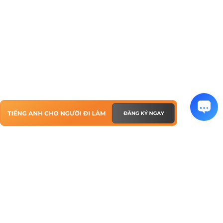
TIẾNG ANH CHO NGƯỜI ĐI LÀM
ĐÀO TẠO DOANH NGHIỆP
HỌC 1 KÈM 1 TẬN NƠI
HỌC 1 KÈM 1 ONLINE