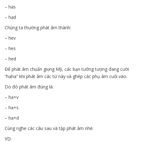
– has
– had
Chúng ta thường phát âm thành:
– hev
– hes
– hed
Để phát âm chuẩn giọng Mỹ, các bạn tưởng tượng đang cười
“haha” khi phát âm các từ này và ghép các phụ âm cuối vào.
Do đó phát âm đúng là:
– ha+v
– ha+s
– ha+d
Cùng nghe các câu sau và tập phát âm nhé:
VD: