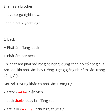
She has a brother
I have to go right now.
I had a cat 2 years ago.
2. back
+ Phát âm đúng: back
+ Phát âm sai: beck
Khi phát âm phải mở rộng cổ họng, đừng chèn éo cổ họng quá.
Âm “ac” khi phát âm hãy tưởng tượng giống như âm “ác” trong
tiếng Việt.
Một số từ vựng khác có phát âm tương tự:
– actor
: diễn viên
/
´æktə
/
– back
: quay lại, đằng sau
/
bæk
/
– actually
: thực ra, thực sự
/
‘æktjuəli
/