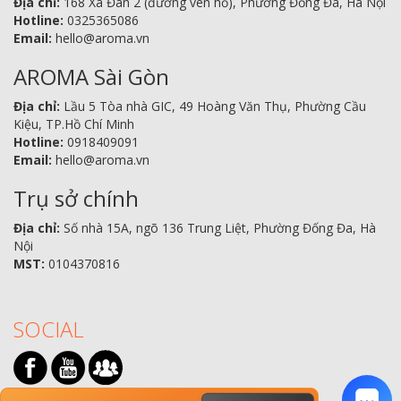
Địa chỉ:
168 Xã Đàn 2 (đường ven hồ), Phường Đống Đa, Hà Nội
Hotline:
0325365086
Email:
hello@aroma.vn
AROMA Sài Gòn
Địa chỉ:
Lầu 5 Tòa nhà GIC, 49 Hoàng Văn Thụ, Phường Cầu
Kiệu, TP.Hồ Chí Minh
Hotline:
0918409091
Email:
hello@aroma.vn
Trụ sở chính
Địa chỉ:
Số nhà 15A, ngõ 136 Trung Liệt, Phường Đống Đa, Hà
Nội
MST:
0104370816
SOCIAL