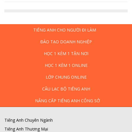
TIẾNG ANH CHO NGƯỜI ĐI LÀM
ĐÀO TẠO DOANH NGHIỆP
HỌC 1 KÈM 1 TẬN NƠI
HỌC 1 KÈM 1 ONLINE
LỚP CHUNG ONLINE
CÂU LẠC BỘ TIẾNG ANH
NÂNG CẤP TIẾNG ANH CÔNG SỞ
Tiếng Anh Chuyên Ngành
Tiếng Anh Thương Mại