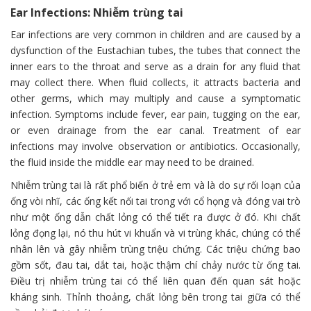
Ear Infections: Nhiễm trùng tai
Ear infections are very common in children and are caused by a
dysfunction of the Eustachian tubes, the tubes that connect the
inner ears to the throat and serve as a drain for any fluid that
may collect there. When fluid collects, it attracts bacteria and
other germs, which may multiply and cause a symptomatic
infection. Symptoms include fever, ear pain, tugging on the ear,
or even drainage from the ear canal. Treatment of ear
infections may involve observation or antibiotics. Occasionally,
the fluid inside the middle ear may need to be drained.
Nhiễm trùng tai là rất phổ biến ở trẻ em và là do sự rối loạn của
ống vòi nhĩ, các ống kết nối tai trong với cổ họng và đóng vai trò
như một ống dẫn chất lỏng có thể tiết ra được ở đó. Khi chất
lỏng đọng lại, nó thu hút vi khuẩn và vi trùng khác, chúng có thể
nhân lên và gây nhiễm trùng triệu chứng. Các triệu chứng bao
gồm sốt, đau tai, dắt tai, hoặc thậm chí chảy nước từ ống tai.
Điều trị nhiễm trùng tai có thể liên quan đến quan sát hoặc
kháng sinh. Thỉnh thoảng, chất lỏng bên trong tai giữa có thể