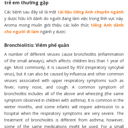
trẻ em thường gặp
Các bệnh sau đây sẽ là một
tài liệu tiếng Anh chuyên ngành
y dược hữu ích dành do người đang làm việc trong lĩnh vực này.
Aroma mong muốn giới thiệu các kiến thức
tiếng Anh dành
cho người đi làm
ngành y dược:
Bronchiolitis: Viêm phế quản
A number of different viruses cause bronchiolitis (inflammation
of the small airways), which affects children less than 1 year of
age. Most commonly, it is caused by RSV (respiratory syncytial
virus), but it can also be caused by influenza and other common
viruses associated with upper respiratory symptoms such as
fever, runny nose, and cough. A common symptom of
bronchiolitis includes all of the above and wheezing (the same
symptom observed in children with asthma). It is common in the
winter months, and some infants will require admission to a
hospital when the respiratory symptoms are very severe. The
treatment of bronchiolitis is different from asthma; however,
some of the same medications might be used. For a small