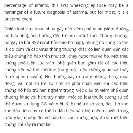
percentage of infants, this first wheezing episode may be a
harbinger of a future diagnosis of asthma, but for most, it is a
onetime event.
Nhiều loại virut khác nhau gây nên viêm phế quản (viêm đường
hô hấp nhỏ), ảnh hưởng đến trẻ em dưới 1 tuổi. Thông thường,
nó gây ra bởi RSV (virut hỗn bào hô hấp), nhưng nó cũng có thể
là do cúm và các virus thông thường khác có liên quan đến các
triệu chứng hô hấp trên như sốt, chảy nước mũi và ho. Một triệu
chứng phổ biến của viêm phế quản bao gồm tất cả các triệu
chứng trên và thở khò khè (cùng một triệu chứng quan sát thấy
ở trẻ bị hen suyễn). Nó thường xảy ra trong những tháng mùa
đông, và một số trẻ sơ sinh sẽ phải nhập viện khi các triệu
chứng hô hấp trở nên nghiêm trọng. Việc điều trị viêm phế quản
thường khác với hen; tuy nhiên, một số loại thuốc tương tự có
thể được sử dụng. Đối với một tỷ lệ nhỏ trẻ sơ sinh, đợt thở khò
khè đầu tiên này có thể là dấu hiệu báo hiệu bệnh suyễn trong
tương lai, nhưng đối với hầu hết các trường hợp, đó là một triệu
chứng chỉ xảy ra một lần.