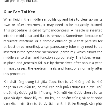
cần phải được hút ráo.
Glue Ear: Tai Keo
When fluid in the middle ear builds up and fails to clear up on its
own or after treatment, it may need to be surgically drained.
This procedure is called tympanocentesis. A needle is inserted
into the middle ear and fluid is removed. Sometimes, because of
recurrent infections or a chronic effusion (fluid that persists for
at least three months), a tympanostomy tube may need to be
inserted in the tympanic membrane (eardrum), which allows the
middle ear to drain and function appropriately. The tubes remain
in place and generally fall out by themselves after about a year.
In most cases, the eardrum heals and functions normally after
this procedure.
Khi chất lỏng trong tai giữa được tích tụ và không thể tự khô
hoặc sau khi điều trị, có thể cần phải phẫu thuật rút nước. Thủ
thuật này được gọi là nhĩ tràng. Một mũi kim được chèn vào tai
giữa và dịch được lấy ra. Đôi khi, do nhiễm trùng tái phát hoặc
tràn dịch mãn tính (chất lưu tích lại ít nhất ba tháng), cần phải