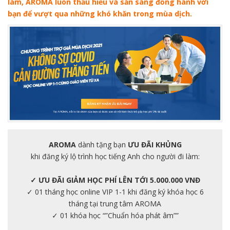
làm, AROMA luôn thấu hiểu và sẵn sàng đồng hành với
bạn để vượt qua những khó khăn trong mùa dịch.
AROMA
dành tặng bạn
ƯU ĐÃI KHỦNG
khi đăng ký lộ trình học tiếng Anh cho người đi làm:
✓ ƯU ĐÃI GIẢM HỌC PHÍ LÊN TỚI 5.000.000 VNĐ
✓ 01 tháng học online VIP 1-1 khi đăng ký khóa học 6
tháng tại trung tâm AROMA
✓ 01 khóa học “”Chuẩn hóa phát âm””