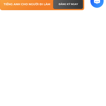
TIẾNG ANH CHO NGƯỜI ĐI LÀM
ĐÀO TẠO DOANH NGHIỆP
HỌC 1 KÈM 1 TẬN NƠI
HỌC 1 KÈM 1 ONLINE
LỚP CHUNG ONLINE
CÂU LẠC BỘ TIẾNG ANH
NÂNG CẤP TIẾNG ANH CÔNG SỞ
Tiếng Anh Chuyên Ngành
Tiếng Anh Thương Mại