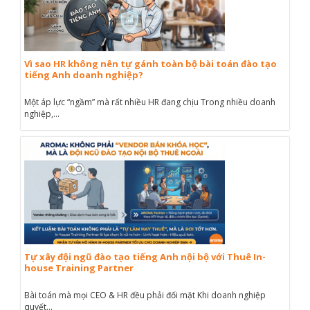
Vì sao HR không nên tự gánh toàn bộ bài toán đào tạo
tiếng Anh doanh nghiệp?
Một áp lực “ngầm” mà rất nhiều HR đang chịu Trong nhiều doanh
nghiệp,...
Tự xây đội ngũ đào tạo tiếng Anh nội bộ với Thuê In-
house Training Partner
Bài toán mà mọi CEO & HR đều phải đối mặt Khi doanh nghiệp
quyết...