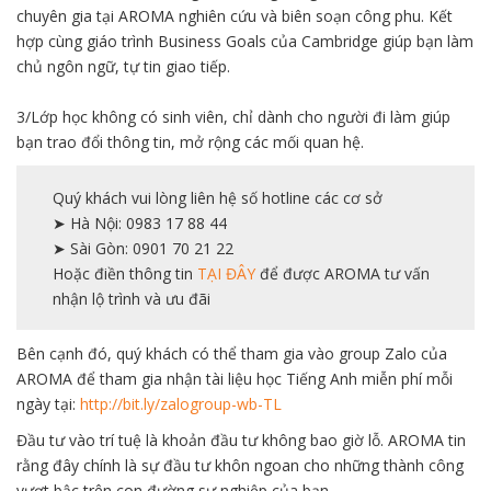
chuyên gia tại AROMA nghiên cứu và biên soạn công phu. Kết
hợp cùng giáo trình Business Goals của Cambridge giúp bạn làm
chủ ngôn ngữ, tự tin giao tiếp.
3/Lớp học không có sinh viên, chỉ dành cho người đi làm giúp
bạn trao đổi thông tin, mở rộng các mối quan hệ.
Quý khách vui lòng liên hệ số hotline các cơ sở
➤ Hà Nội: 0983 17 88 44
➤ Sài Gòn: 0901 70 21 22
Hoặc điền thông tin
TẠI ĐÂY
để được AROMA tư vấn
nhận lộ trình và ưu đãi
Bên cạnh đó, quý khách có thể tham gia vào group Zalo của
AROMA để tham gia nhận tài liệu học Tiếng Anh miễn phí mỗi
ngày tại:
http://bit.ly/zalogroup-wb-TL
Đầu tư vào trí tuệ là khoản đầu tư không bao giờ lỗ. AROMA tin
rằng đây chính là sự đầu tư khôn ngoan cho những thành công
vượt bậc trên con đường sự nghiệp của bạn.