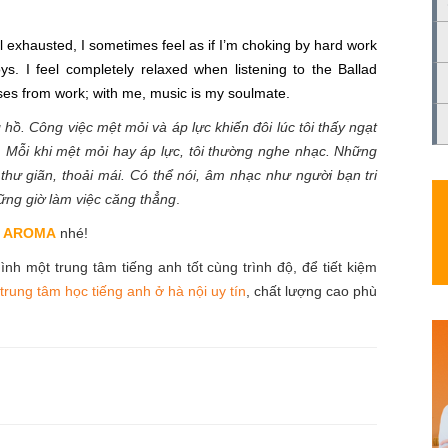
 exhausted, I sometimes feel as if I’m choking by hard work
s. I feel completely relaxed when listening to the Ballad
sses from work; with me, music is my soulmate.
 hồ. Công việc mệt mỏi và áp lực khiến đôi lúc tôi thấy ngạt
. Mỗi khi mệt mỏi hay áp lực, tôi thường nghe nhạc. Những
thư giãn, thoải mái. Có thể nói, âm nhạc như người bạn tri
hững giờ làm việc căng thẳng
.
i
AROMA
nhé!
h một trung tâm tiếng anh tốt cùng trình độ, để tiết kiệm
0
trung tâm học tiếng anh ở hà nội uy tín
, chất lượng cao phù