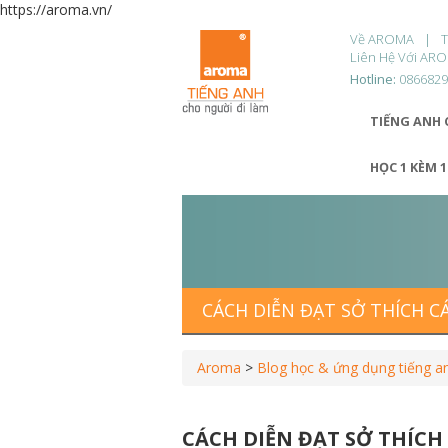
https://aroma.vn/
Về AROMA
Liên Hệ Với AR
Hotline:
086682
TIẾNG ANH 
HỌC 1 KÈM 
CÁCH DIỄN ĐẠT SỞ THÍCH 
Aroma
>
Blog học & ứng dụng tiếng a
CÁCH DIỄN ĐẠT SỞ THÍC