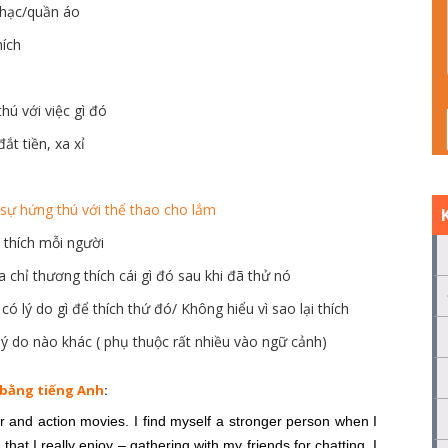
nhạc/quần áo
hích
hú với việc gì đó
ắt tiền, xa xỉ
sự hứng thú với thể thao cho lắm
 thích mỗi người
a chỉ thương thích cái gì đó sau khi đã thử nó
có lý do gì để thích thứ đó/ Không hiểu vì sao lại thích
 lý do nào khác ( phụ thuộc rất nhiều vào ngữ cảnh)
 bằng tiếng Anh
:
or and action movies. I find myself a stronger person when I
hat I really enjoy – gathering with my friends for chatting. I