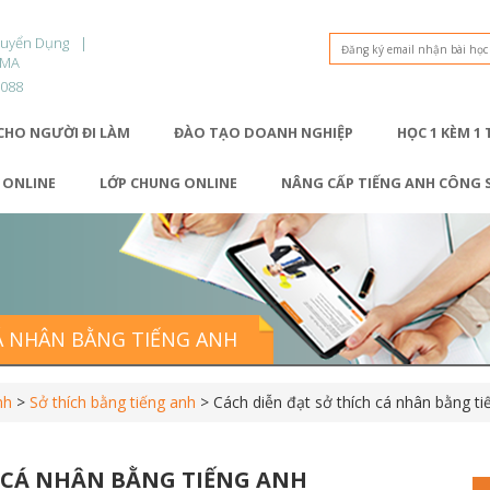
Tuyển Dụng
OMA
9088
CHO NGƯỜI ĐI LÀM
ĐÀO TẠO DOANH NGHIỆP
HỌC 1 KÈM 1
1 ONLINE
LỚP CHUNG ONLINE
NÂNG CẤP TIẾNG ANH CÔNG 
CÁ NHÂN BẰNG TIẾNG ANH
nh
>
Sở thích bằng tiếng anh
>
Cách diễn đạt sở thích cá nhân bằng t
H CÁ NHÂN BẰNG TIẾNG ANH