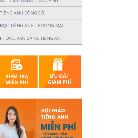
SỞ THÍCH BẰNG TIẾNG ANH
TIẾNG ANH CÔNG SỞ
HỌC TIẾNG ANH THƯƠNG MẠI
PHỎNG VẤN BẰNG TIẾNG ANH