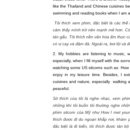
like the Thailand and Chinese cuisines be
swimming and reading books when I am a
Tôi thích xem phim, đặc biệt là các thể 
cảm thấy mình trở nên mạnh mẽ hơn. Còn
tán gẩu. Tôi thích nền văn hóa ẩm thực c
có vị cay và đậm đà. Ngoài ra, bơi lội và 
2. My hobbies are listening to music, w
especially, when I fill myself with the sor
watching some US sitcoms such as: How I 
enjoy in my leisure time. Besides, I ext
cuisines and nature, especially walking
peaceful.
Sở thích của tôi là nghe nhạc, xem phim 
những khi tôi buồn tôi thường nghe nhữn
phim sitcom của Mỹ như How I met your 
thích được đi du ngoạn khắp nơi, khám 
đặc biệt là đi biển, tôi thích được tản 