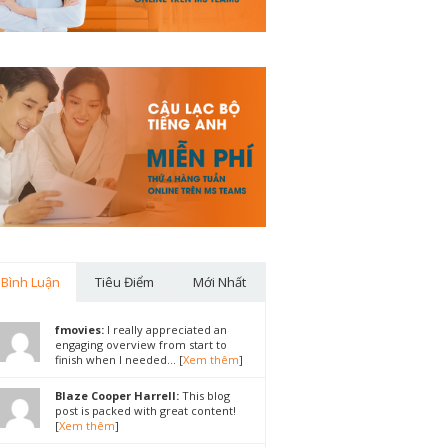
Bình Luận
Tiêu Điểm
Mới Nhất
fmovies:
I really appreciated an
engaging overview from start to
finish when I needed... [
Xem thêm
]
Blaze Cooper Harrell:
This blog
post is packed with great content!
[
Xem thêm
]