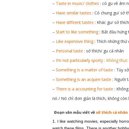
–
Taste in music/ clothes
: có gu về âm 
–
Have similar tastes
: Có chung gu/ sở t
–
Have diffirent tastes
: Khác gu/ sở thích
–
Start to like something
: Bắt đầu hứng t
–
Like expensive thing
: Thích những thứ đ
–
Personal taste
: sở thích/ gu cá nhân
–
I’m not particularly sporty
: Không thực 
–
Something is a matter of taste
: Tùy sở
–
Something is an acquire taste
: Người t
–
There is a accounting for taste
: Không 
nó / Nó chỉ đơn giản là thích, không còn
Đoạn văn mẫu viết về
sở thích cá nhân
1. I like watching movies, especially horr
watch these films. There is another hobby t