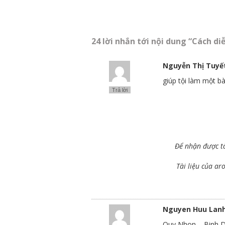
24 lời nhắn tới nội dung “Cách di
Nguyễn Thị Tuyế
giúp tội làm một bài
Trả lời
Để nhận được tà
Tài liệu của a
Nguyen Huu Lan
Quy Nhon – Binh D