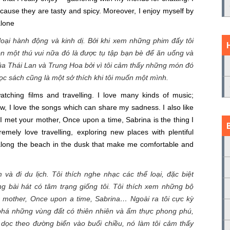
cause they are tasty and spicy. Moreover, I enjoy myself by
lone
loại hành động và kinh dị. Bởi khi xem những phim đấy tôi
 một thú vui nữa đó là được tụ tập bạn bè để ăn uống và
ủa Thái Lan và Trung Hoa bởi vì tôi cảm thấy những món đó
đọc sách cũng là một sở thích khi tôi muốn một mình.
atching films and travelling. I love many kinds of music;
row, I love the songs which can share my sadness. I also like
met your mother, Once upon a time, Sabrina is the thing I
remely love travelling, exploring new places with plentiful
 along the beach in the dusk that make me comfortable and
và đi du lịch. Tôi thích nghe nhạc các thể loại, đặc biệt
g bài hát có tâm trạng giống tôi. Tôi thích xem những bộ
mother, Once upon a time, Sabrina… Ngoài ra tôi cực kỳ
phá những vùng đất có thiên nhiên và ẩm thực phong phú,
bộ dọc theo đường biển vào buổi chiều, nó làm tôi cảm thấy