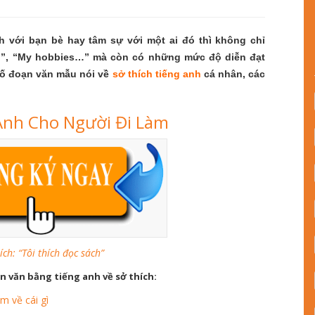
ch với bạn bè hay tâm sự với một ai đó thì không chỉ
e…”, “My hobbies…” mà còn có những mức độ diễn đạt
số đoạn văn mẫu nói về
sở thích tiếng anh
cá nhân, các
Anh Cho Người Đi Làm
ích: “Tôi thích đọc sách”
n văn bằng tiếng anh về sở thích:
âm về cái gì