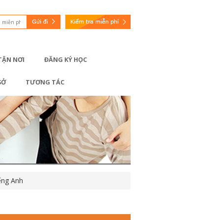
 TẬN NƠI
ĐĂNG KÝ HỌC
SỞ
TƯƠNG TÁC
iếng Anh