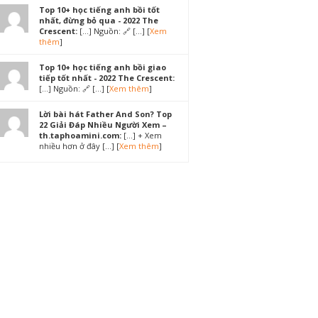
Top 10+ học tiếng anh bồi tốt
nhất, đừng bỏ qua - 2022 The
Crescent:
[…] Nguồn: 🔗 […] [
Xem
thêm
]
Top 10+ học tiếng anh bồi giao
tiếp tốt nhất - 2022 The Crescent:
[…] Nguồn: 🔗 […] [
Xem thêm
]
Lời bài hát Father And Son? Top
22 Giải Đáp Nhiều Người Xem –
th.taphoamini.com:
[…] + Xem
nhiều hơn ở đây […] [
Xem thêm
]