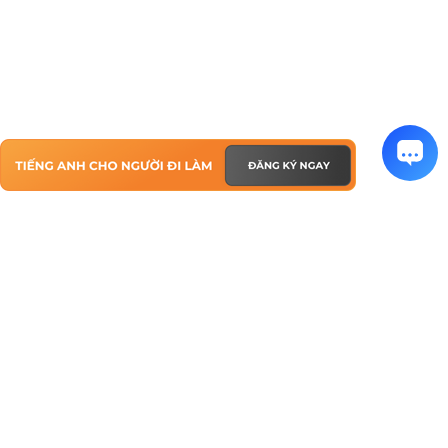
TIẾNG ANH CHO NGƯỜI ĐI LÀM
ĐÀO TẠO DOANH NGHIỆP
HỌC 1 KÈM 1 TẬN NƠI
HỌC 1 KÈM 1 ONLINE
LỚP CHUNG ONLINE
CÂU LẠC BỘ TIẾNG ANH