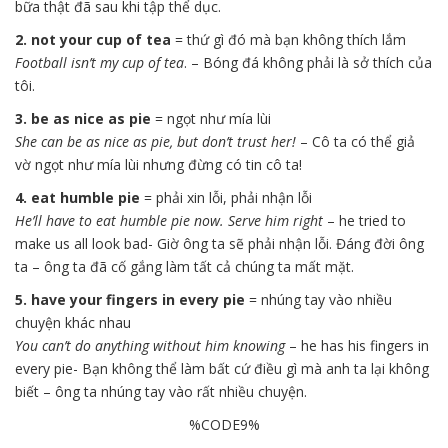
bữa thật đã sau khi tập thể dục.
2. not your cup of tea
= thứ gì đó mà bạn không thích lắm
Football isn’t my cup of tea
. – Bóng đá không phải là sở thích của
tôi.
3. be as nice as pie
= ngọt như mía lùi
She can be as nice as pie, but don’t trust her!
– Cô ta có thể giả
vờ ngọt như mía lùi nhưng đừng có tin cô ta!
4. eat humble pie
= phải xin lỗi, phải nhận lỗi
He’ll have to eat humble pie now. Serve him right
– he tried to
make us all look bad- Giờ ông ta sẽ phải nhận lỗi. Đáng đời ông
ta – ông ta đã cố gắng làm tất cả chúng ta mất mặt.
5. have your fingers in every pie
= nhúng tay vào nhiều
chuyện khác nhau
You can’t do anything without him knowing
– he has his fingers in
every pie- Bạn không thể làm bất cứ điều gì mà anh ta lại không
biết – ông ta nhúng tay vào rất nhiều chuyện.
%CODE9%