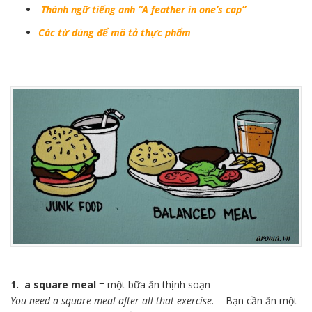
Thành ngữ tiếng anh “A feather in one’s cap”
Các từ dùng để mô tả thực phẩm
1. a square meal
= một bữa ăn thịnh soạn
You need a square meal after all that exercise.
– Bạn cần ăn một