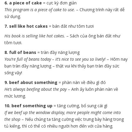
6. a piece of cake
= cực kỳ đơn giản
This program is a piece of cake to use
. – Chương trình này rất dễ
sử dụng.
7. sell like hot cakes
= bán đắt như tôm tươi
His book is selling like hot cakes.
– Sách của ông bán đắt như
tôm tươi.
8. full of beans
= tràn đầy năng lượng
You’re full of beans today – it’s nice to see you so lively!
– Hôm nay
bạn tràn đầy năng lượng – thật vui khi thấy bạn tràn đầy sức
sống vậy!
9. beef about something
= phàn nàn về điều gì đó
He’s always beefing about the pay
– Anh ấy luôn phàn nàn về
mức lương.
10. beef something up
= tăng cường, bổ sung cái gì
If we beef up the window display, more people might come into
the shop
– Nếu chúng ta tăng cường việc trưng bày hàng trong
tủ kiếng, thì có thể có nhiều người hơn đến với cửa hàng.