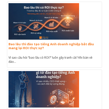
Bao lâu thì đào tạo tiếng Anh doanh nghiệp bắt đầu
mang lại ROI thực sự?
Vì sao câu hỏi “bao lâu có ROI?” luôn gây tranh cãi? Khi bàn về
đào...