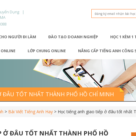
Tuyển Dụng
OMA
9088
CHO NGƯỜI ĐI LÀM
ĐÀO TẠO DOANH NGHIỆP
HỌC 1 KÈM 1
1 ONLINE
LỚP CHUNG ONLINE
NÂNG CẤP TIẾNG ANH CÔNG 
 Ở ĐÂU TỐT NHẤT THÀNH PHỐ HỒ CHÍ MINH
nh
>
Bài Viết Tiếng Anh Hay
>
Học tiếng anh giao tiếp ở đâu tốt nhất
ẾP Ở ĐÂU TỐT NHẤT THÀNH PHỐ HỒ