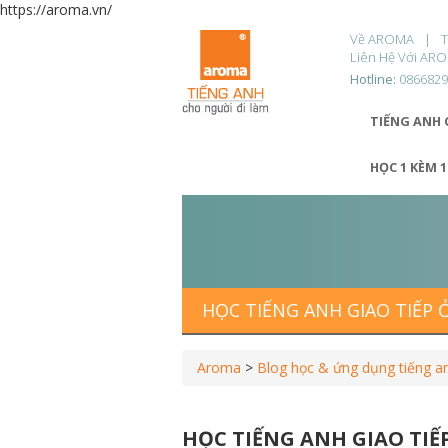
https://aroma.vn/
Về AROMA
Liên Hệ Với AR
Hotline:
086682
TIẾNG ANH 
HỌC 1 KÈM 
HỌC TIẾNG ANH GIAO TIẾP
Aroma
>
Blog học & ứng dụng tiếng a
HỌC TIẾNG ANH GIAO TI