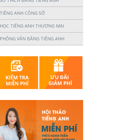
SỞ THÍCH BẰNG TIẾNG ANH
TIẾNG ANH CÔNG SỞ
HỌC TIẾNG ANH THƯƠNG MẠI
PHỎNG VẤN BẰNG TIẾNG ANH