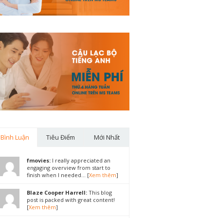
Bình Luận
Tiêu Điểm
Mới Nhất
fmovies:
I really appreciated an
engaging overview from start to
finish when I needed... [
Xem thêm
]
Blaze Cooper Harrell:
This blog
post is packed with great content!
[
Xem thêm
]