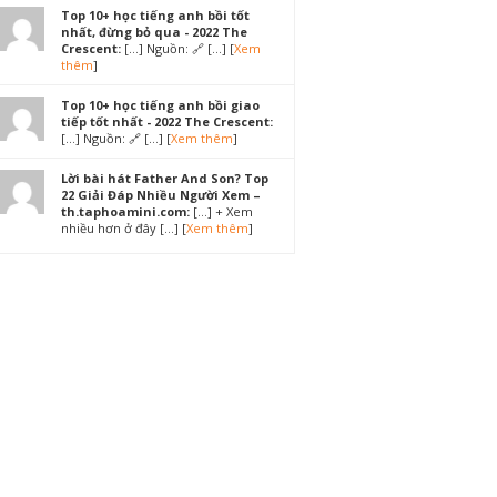
Top 10+ học tiếng anh bồi tốt
nhất, đừng bỏ qua - 2022 The
Crescent:
[…] Nguồn: 🔗 […] [
Xem
thêm
]
Top 10+ học tiếng anh bồi giao
tiếp tốt nhất - 2022 The Crescent:
[…] Nguồn: 🔗 […] [
Xem thêm
]
Lời bài hát Father And Son? Top
22 Giải Đáp Nhiều Người Xem –
th.taphoamini.com:
[…] + Xem
nhiều hơn ở đây […] [
Xem thêm
]