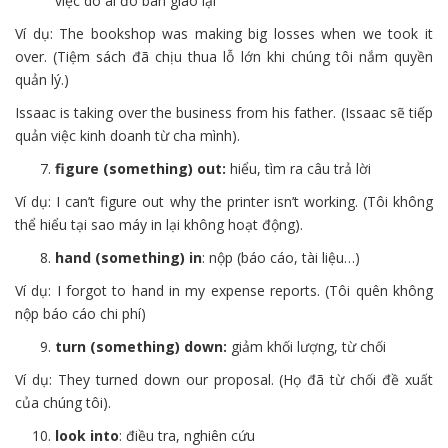
việc do ai đó bàn giao lại
Ví dụ: The bookshop was making big losses when we took it
over. (Tiệm sách đã chịu thua lỗ lớn khi chúng tôi nắm quyền
quản lý.)
Issaac is taking over the business from his father. (Issaac sẽ tiếp
quản việc kinh doanh từ cha mình).
figure (something) out:
hiểu, tìm ra câu trả lời
Ví dụ: I can’t figure out why the printer isn’t working. (Tôi không
thể hiểu tại sao máy in lại không hoạt động).
hand (something) in
: nộp (báo cáo, tài liệu…)
Ví dụ: I forgot to hand in my expense reports. (Tôi quên không
nộp báo cáo chi phí)
turn (something) down:
giảm khối lượng, từ chối
Ví dụ: They turned down our proposal. (Họ đã từ chối đề xuất
của chúng tôi).
look into
: điều tra, nghiên cứu