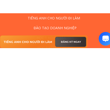
TIẾNG ANH CHO NGƯỜI ĐI LÀM
ĐÀO TẠO DOANH NGHIỆP
HỌC 1 KÈM 1 TẬN NƠI
HỌC 1 KÈM 1 ONLINE
LỚP CHUNG ONLINE
CÂU LẠC BỘ TIẾNG ANH
NÂNG CẤP TIẾNG ANH CÔNG SỞ
Tiếng Anh Chuyên Ngành
Tiếng Anh Thương Mại
Phỏng Vấn Tiếng Anh