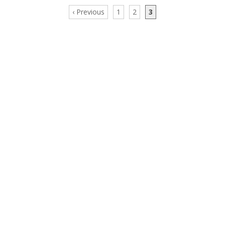
‹ Previous
1
2
3