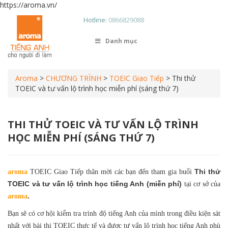
https://aroma.vn/
Hotline:
0866829088
Danh mục
Aroma
>
CHƯƠNG TRÌNH
>
TOEIC Giao Tiếp
>
Thi thử
TOEIC và tư vấn lộ trình học miễn phí (sáng thứ 7)
THI THỬ TOEIC VÀ TƯ VẤN LỘ TRÌNH
HỌC MIỄN PHÍ (SÁNG THỨ 7)
Thi thử
aroma
TOEIC Giao Tiếp thân mời các bạn đến tham gia buổi
TOEIC và
tư vấn lộ trình học tiếng Anh (miễn phí)
tại cơ sở của
.
aroma
Bạn sẽ có cơ hội kiểm tra trình độ tiếng Anh của mình trong điều kiện sát
nhất với bài thi TOEIC thực tế và được tư vấn lộ trình học tiếng Anh phù