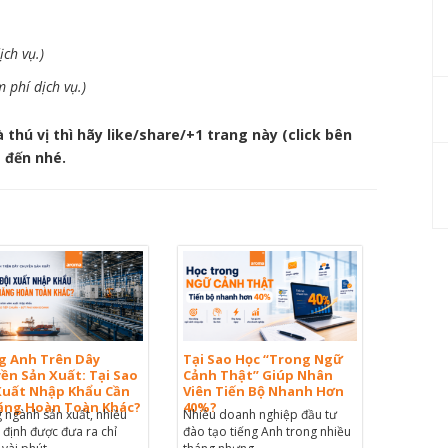
ch vụ.)
 phí dịch vụ.)
thú vị thì hãy like/share/+1 trang này (click bên
t đến nhé.
g Anh Trên Dây
Tại Sao Học “Trong Ngữ
ền Sản Xuất: Tại Sao
Cảnh Thật” Giúp Nhân
Xuất Nhập Khẩu Cần
Viên Tiến Bộ Nhanh Hơn
ăng Hoàn Toàn Khác?
40%?
 ngành sản xuất, nhiều
Nhiều doanh nghiệp đầu tư
 định được đưa ra chỉ
đào tạo tiếng Anh trong nhiều