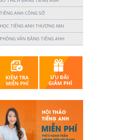
SỞ THÍCH BẰNG TIẾNG ANH
TIẾNG ANH CÔNG SỞ
HỌC TIẾNG ANH THƯƠNG MẠI
PHỎNG VẤN BẰNG TIẾNG ANH