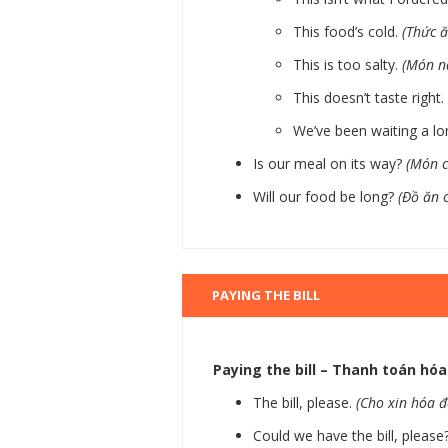
This food’s cold.
(Thức ă
This is too salty.
(Món n
This doesn’t taste right.
We’ve been waiting a lo
Is our meal on its way?
(Món c
Will our food be long?
(Đồ ăn c
PAYING THE BILL
Paying the bill – Thanh toán hó
The bill, please.
(Cho xin hóa đ
Could we have the bill, please