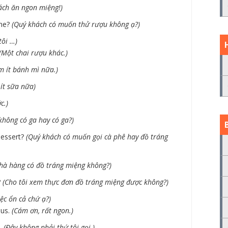
ách ăn ngon miệng!)
ine?
(Quý khách có muốn thử rượu không ạ?)
tôi …)
(Một chai rượu khác.)
m ít bánh mì nữa.)
ít sữa nữa)
c.)
không có ga hay có ga?)
dessert?
(Quý khách có muốn gọi cà phê hay đồ tráng
hà hàng có đồ tráng miệng không?)
?
(Cho tôi xem thực đơn đồ tráng miệng được không?)
iệc ổn cả chứ ạ?)
ous.
(Cám ơn, rất ngon.)
d.
(Đây không phải thứ tôi gọi.)