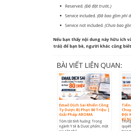
Reserved.
(Đã đặt trước.)
Service included.
(Đã bao gồm phí dị
Service not included.
(Chưa bao gồm
Nếu bạn thấy nội dung này hữu ích và 
trái) để bạn bè, người khác cũng biế
BÀI VIẾT LIÊN QUAN:
Email Dịch Sai Khiến Công
Tiến
Ty Dược Bị Phạt 80 Triệu |
Chuy
Giải Pháp AROMA
Đội 
Kỹ N
Tóm tắt tình huống: Trong
Trong
ngành Y tế & Dược phẩm, một
quyết