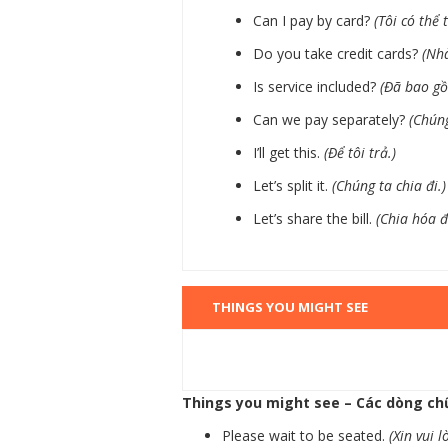
Can I pay by card?
(Tôi có thể
Do you take credit cards?
(Nh
Is service included?
(Đã bao gồ
Can we pay separately?
(Chúng
I’ll get this.
(Để tôi trả.)
Let’s split it.
(Chúng ta chia đi.)
Let’s share the bill.
(Chia hóa đ
THINGS YOU MIGHT SEE
Things you might see – Các dòng ch
Please wait to be seated.
(Xin vui 