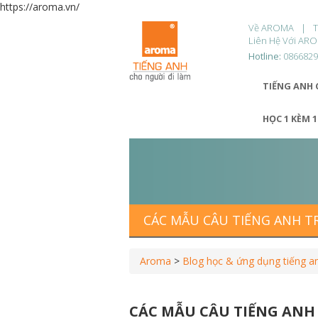
https://aroma.vn/
Về AROMA
Liên Hệ Với AR
Hotline:
086682
TIẾNG ANH 
HỌC 1 KÈM 
CÁC MẪU CÂU TIẾNG ANH T
Aroma
>
Blog học & ứng dụng tiếng a
CÁC MẪU CÂU TIẾNG ANH