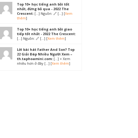
Top 10+ học tiếng anh bồi tốt
nhất, đừng bỏ qua - 2022 The
Crescent:
[…] Nguồn: 🔗 […] [
Xem
thêm
]
Top 10+ học tiếng anh bồi giao
tiếp tốt nhất - 2022 The Crescent:
[…] Nguồn: 🔗 […] [
Xem thêm
]
Lời bài hát Father And Son? Top
22 Giải Đáp Nhiều Người Xem –
th.taphoamini.com:
[…] + Xem
nhiều hơn ở đây […] [
Xem thêm
]