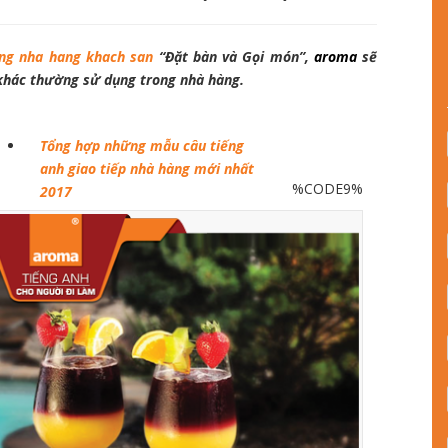
ong nha hang khach san
“Đặt bàn và Gọi món”,
aroma
sẽ
 khác thường sử dụng trong nhà hàng.
Tổng hợp những mẫu câu tiếng
anh giao tiếp nhà hàng mới nhất
%CODE9%
2017