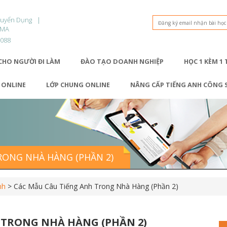
Tuyển Dụng
OMA
9088
CHO NGƯỜI ĐI LÀM
ĐÀO TẠO DOANH NGHIỆP
HỌC 1 KÈM 1
1 ONLINE
LỚP CHUNG ONLINE
NÂNG CẤP TIẾNG ANH CÔNG 
RONG NHÀ HÀNG (PHẦN 2)
nh
>
Các Mẫu Câu Tiếng Anh Trong Nhà Hàng (Phần 2)
 TRONG NHÀ HÀNG (PHẦN 2)