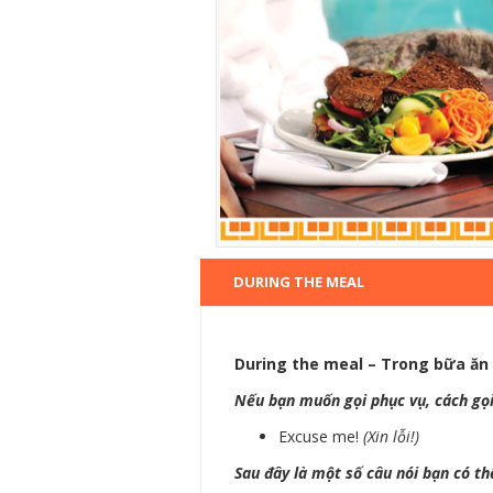
DURING THE MEAL
During the meal – Trong bữa ăn
Nếu bạn muốn gọi phục vụ, cách gọi
Excuse me!
(Xin lỗi!)
Sau đây là một số câu nói bạn có t