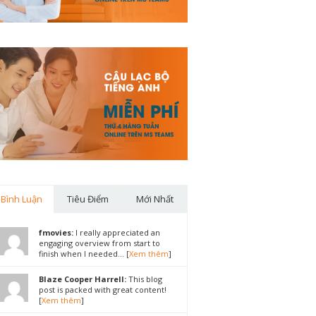
Bình Luận
Tiêu Điểm
Mới Nhất
fmovies:
I really appreciated an
engaging overview from start to
finish when I needed... [
Xem thêm
]
Blaze Cooper Harrell:
This blog
post is packed with great content!
[
Xem thêm
]