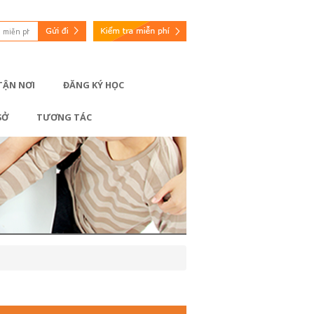
 TẬN NƠI
ĐĂNG KÝ HỌC
SỞ
TƯƠNG TÁC