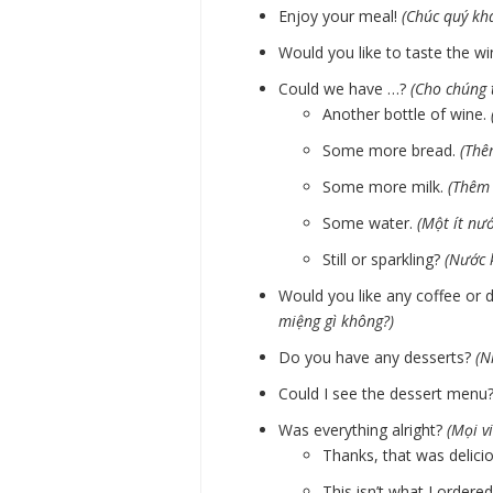
Enjoy your meal!
(Chúc quý kh
Would you like to taste the w
Could we have …?
(Cho chúng 
Another bottle of wine.
Some more bread.
(Thê
Some more milk.
(Thêm 
Some water.
(Một ít nướ
Still or sparkling?
(Nước 
Would you like any coffee or 
miệng gì không?)
Do you have any desserts?
(N
Could I see the dessert menu
Was everything alright?
(Mọi v
Thanks, that was delici
This isn’t what I ordere