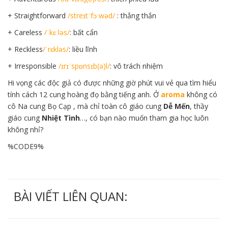
+ Straightforward
/streɪtˈfɔːwəd/
: thẳng thắn
+ Careless
/ˈkɛːləs/
: bất cẩn
+ Reckless
/ˈrɛkləs/
: liều lĩnh
+ Irresponsible
/ɪrɪˈspɒnsɪb(ə)l/
: vô trách nhiệm
Hi vọng các độc giả có được những giờ phút vui vẻ qua tìm hiểu
tính cách 12 cung hoàng đọ bằng tiếng anh. Ở
aroma
không có
cô Na cung Bọ Cạp , mà chỉ toàn cô giáo cung
Dễ Mến
, thầy
giáo cung
Nhiệt Tình
…, có bạn nào muốn tham gia học luôn
không nhỉ?
%CODE9%
BÀI VIẾT LIÊN QUAN: