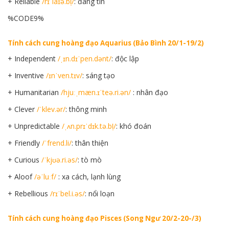
+ Reliable
/rɪˈlaɪə.bl̩/
: đáng tin
%CODE9%
Tính cách cung hoàng đạo Aquarius (Bảo Bình 20/1-19/2)
+ Independent
/ˌɪn.dɪˈpen.dənt/
: độc lập
+ Inventive
/ɪnˈven.tɪv/
: sáng tạo
+ Humanitarian
/hjuːˌmæn.ɪˈteə.ri.ən/
: nhân đạo
+ Clever
/ˈklev.ər/
: thông minh
+ Unpredictable
/ˌʌn.prɪˈdɪk.tə.bl̩/
: khó đoán
+ Friendly
/ˈfrend.li/
: thân thiện
+ Curious
/ˈkjʊə.ri.əs/
: tò mò
+ Aloof
/əˈluːf/
: xa cách, lạnh lùng
+ Rebellious
/rɪˈbel.i.əs/
: nổi loạn
Tính cách cung hoàng đạo Pisces (Song Ngư 20/2-20-/3)