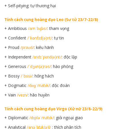
+ Self-pitying: tự thương hại
Tính cách cung hoàng đạo Leo (Sư tử 23/7-22/8)
+ Ambitious
/amˈbɪʃəs/
: tham vọng
+ Confident
/ˈkɒnfɪd(ə)nt/
: tự tin
+ Proud
/praʊd/
: kiêu hãnh
+ Independent
/ɪndɪˈpɛnd(ə)nt/
: độc lập
+ Generous
/ˈdʒɛn(ə)rəs/
: hào phóng
+ Bossy
/ˈbɒsi/
: hống hách
+ Dogmatic
/dɒɡˈmatɪk/
: độc đoán
+ Vain
/veɪn/
: hão huyền
Tính cách cung hoàng đạo Virgo (Xử nữ 23/8-22/9)
+ Diplomatic
/dɪpləˈmatɪk/
: giỏi ngoại giao
+ Analytical
/anəˈlɪtɪk(ə)l/
: thích phân tích