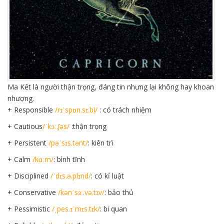
Ma Kết là người thận trọng, đáng tin nhưng lại không hay khoan
nhượng.
+ Responsible
/rɪˈspɒn.sɪ.bl̩/
: có trách nhiệm
+ Cautious
/ˈkɔː.ʃəs/
:thận trọng
+ Persistent
/pəˈsɪs.tənt/
: kiên trì
+ Calm
/kɑːm/
: bình tĩnh
+ Disciplined
/ˈdɪs.ə.plɪnd/
: có kỉ luật
+ Conservative
/kənˈsɜː.və.tɪv/
: bảo thủ
+ Pessimistic
/ˌpes.ɪˈmɪs.tɪk/
: bi quan