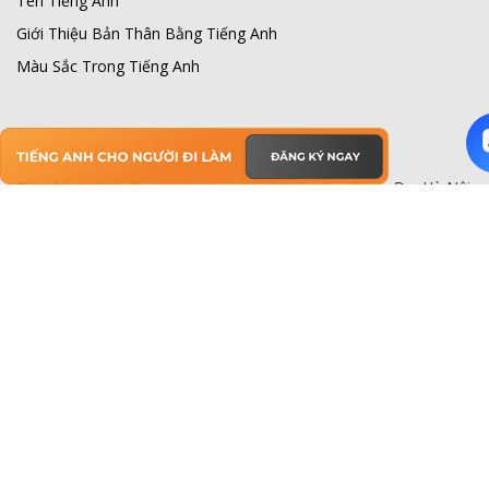
Tên Tiếng Anh
Giới Thiệu Bản Thân Bằng Tiếng Anh
Màu Sắc Trong Tiếng Anh
AROMA Hà Nội
Địa chỉ:
168 Xã Đàn 2 (đường ven hồ), Phường Đống Đa, Hà Nội
Hotline:
0325365086
Email:
hello@aroma.vn
AROMA Sài Gòn
Địa chỉ:
Lầu 5 Tòa nhà GIC, 49 Hoàng Văn Thụ, Phường Cầu
Kiệu, TP.Hồ Chí Minh
Hotline:
0918409091
Email:
hello@aroma.vn
Trụ sở chính
Địa chỉ:
Số nhà 15A, ngõ 136 Trung Liệt, Phường Đống Đa, Hà
Nội