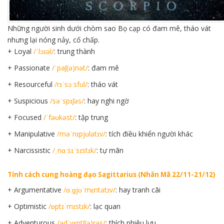
Những người sinh dưới chòm sao Bọ cạp có đam mê, tháo vát
nhưng lại nóng nảy, cố chấp.
+ Loyal
/ˈlɔɪəl/
: trung thành
+ Passionate
/ˈpaʃ(ə)nət/
: đam mê
+ Resourceful
/rɪˈsɔːsfʊl/
: tháo vát
+ Suspicious
/səˈspɪʃəs/
: hay nghi ngờ
+ Focused
/ˈfəʊkəst/
: tập trung
+ Manipulative
/məˈnɪpjʊlətɪv/
: tích điều khiển người khác
+ Narcissistic
/ˌnɑːsɪˈsɪstɪk/
: tự mãn
Tính cách cung hoàng đạo Sagittarius (Nhân Mã 22/11-21/12)
+ Argumentative
/ɑːɡjʊˈmɛntətɪv/
: hay tranh cãi
+ Optimistic
/ɒptɪˈmɪstɪk/
: lạc quan
+ Adventurous
/ədˈvɛntʃ(ə)rəs/
: thích phiêu lưu