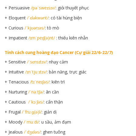
+ Persuasive
/pəˈsweɪsɪv/
: giỏi thuyết phục
+ Eloquent
/ˈɛləkwənt/
: có tài hùng biện
+ Curious
/ˈkjʊərɪəs/
: tò mò
+ Impatient
/ɪmˈpeɪʃ(ə)nt/
: thiếu kiên nhẫn
Tính cách cung hoàng đạo Cancer (Cự giải 22/6-22/7)
+ Sensitive
/ˈsɛnsɪtɪv/
: nhạy cảm
+ Intuitive
/ɪnˈtjuːɪtɪv/
: bản năng, trực giác
+ Tenacious
/tɪˈneɪʃəs/
: kiên trì
+ Nurturing
/ˈnəːtʃə/
: ân cần
+ Cautious
/ˈkɔːʃəs/
: cẩn thận
+ Frugal
/ˈfruːɡ(ə)l/
: giản dị
+ Moody
/ˈmuːdi/
: u sầu, ảm đạm
+ Jealous
/ˈdʒɛləs/
: ghen tuông