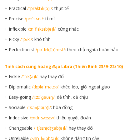
+ Practical
/ˈpraktɪk(ə)l/
: thực tế
+ Precise
/prɪˈsʌɪs/
: tỉ mỉ
+ Inflexible
/ɪnˈflɛksɪb(ə)l/
: cứng nhắc
+ Picky
/ˈpɪki/
: khó tính
+ Perfectionist
/pəˈfɛkʃ(ə)nɪst/
: theo chủ nghĩa hoàn hảo
Tính cách cung hoàng đạo Libra (Thiên Bình 23/9-22/10)
+ Fickle
/ˈfɪk(ə)l/
: hay thay đổi
+ Diplomatic
/dɪpləˈmatɪk/
: khéo léo, giỏi ngoại giao
+ Easy-going
/iːzɪˈɡəʊɪŋ/
: dễ tính, dễ chịu
+ Sociable
/ˈsəʊʃəb(ə)l/
: hòa đồng
+ Indecisive
/ɪndɪˈsʌɪsɪv/
: thiếu quyết đoán
+ Changeable
/ˈtʃeɪn(d)ʒəb(ə)l/
: hay thay đổi
+ Unreliable
/ʌnrɪˈlʌɪəb(ə)l/
: không đáng tin cậy