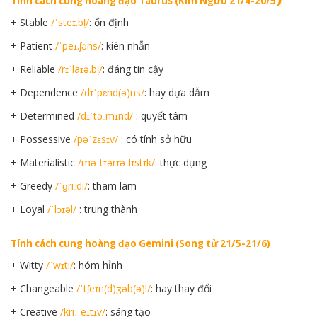
Tính cách cung hoàng đạo Taurus (Kim Ngưu 21/4-20/5
+ Stable
/ˈsteɪ.bl̩/
: ổn định
+ Patient
/ˈpeɪ.ʃəns/
: kiên nhẫn
+ Reliable
/rɪˈlaɪə.bl̩/
: đáng tin cậy
+ Dependence
/dɪˈpɛnd(ə)ns/
: hay dựa dẫm
+ Determined
/dɪˈtəːmɪnd/
: quyết tâm
+ Possessive
/pəˈzɛsɪv/
: có tính sở hữu
+ Materialistic
/məˌtɪərɪəˈlɪstɪk/
: thực dụng
+ Greedy
/ˈɡriːdi/
: tham lam
+ Loyal
/ˈlɔɪəl/
: trung thành
Tính cách cung hoàng đạo Gemini (Song tử 21/5-21/6)
+ Witty
/ˈwɪti/
: hóm hỉnh
+ Changeable
/ˈtʃeɪn(d)ʒəb(ə)l/
: hay thay đổi
+ Creative
/kriːˈeɪtɪv/
: sáng tạo