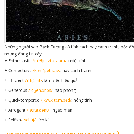
Những người sao Bạch Dương có tính cách hay cạnh tranh, bốc đ
nhưng đáng tin cậy.
+ Enthusiastic
/ɪnˈθjuː.zi.æz.əm/
: nhiệt tình
+ Competitive
/kəmˈpet.ɪ.tɪv/
: hay cạnh tranh
+ Efficient
/ɪˈfɪʃ.ənt/
: làm việc hiệu quả
+ Generous
/ˈdʒen.ər.əs/
: hào phóng
+ Quick-tempered
/ˌkwɪkˈtem.pəd/
: nóng tính
+ Arrogant
/ˈær.ə.ɡənt/
: ngạo mạn
+ Selfish
/ˈsel.fɪʃ/
: ích kỉ
)