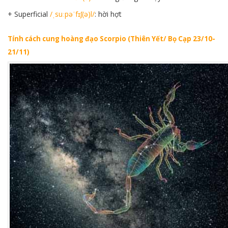
+ Superficial
/ˌsuːpəˈfɪʃ(ə)l/
: hời hợt
Tính cách cung hoàng đạo Scorpio (Thiên Yết/ Bọ Cạp 23/10-
21/11)