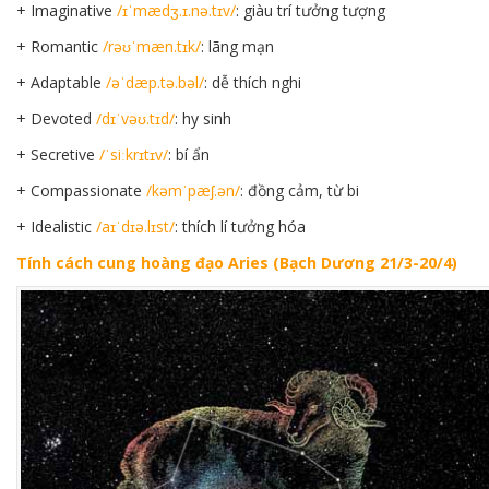
+ Imaginative
/ɪˈmædʒ.ɪ.nə.tɪv/
: giàu trí tưởng tượng
+ Romantic
/rəʊˈmæn.tɪk/
: lãng mạn
+ Adaptable
/əˈdæp.tə.bəl/
: dễ thích nghi
+ Devoted
/dɪˈvəʊ.tɪd/
: hy sinh
+ Secretive
/ˈsiːkrɪtɪv/
: bí ẩn
+ Compassionate
/kəmˈpæʃ.ən/
: đồng cảm, từ bi
+ Idealistic
/aɪˈdɪə.lɪst/
: thích lí tưởng hóa
Tính cách cung hoàng đạo
Aries (Bạch Dương 21/3-20/4)