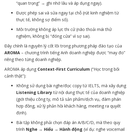
“quan trọng” → ghi nhớ lâu và áp dụng ngay).
Được phép sai và sửa ngay tại chỗ (rút kinh nghiệm từ
thực tế, không sợ điểm số).
Môi trường không áp lực thi cử (não thoải mái thử
nghiệm, không bị “đóng cửa” vì sợ sai).
Đây chính là nguyên lý cốt lõi trong phương pháp đào tạo của
AROMA
– chương trình tiếng Anh doanh nghiệp được “may đo”
riêng theo từng doanh nghiệp.
AROMA áp dụng
Context-First Curriculum
(“Học trong bối
cảnh thật”):
Không sử dụng bài nghe/đọc copy từ IELTS, mà xây dựng
Listening Library
từ nội dung thực tế của doanh nghiệp
(giới thiệu công ty, mô tả sản phẩm/dịch vụ, đàm phán
hợp đồng, xử lý phản hồi khách hàng, meeting ra quyết
định).
Bài tập không phải chọn đáp án A/B/C/D, mà theo quy
trình
Nghe → Hiểu → Hành động
(ví dụ: nghe voicemail