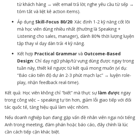
từ khách hàng → viết email trả lời; nghe yêu cầu từ sếp →
tóm tắt và liệt kê action items).
Áp dụng
Skill-Focus 80/20
: Xác định 1-2 kỹ năng cốt lõi
mà học viên dùng nhiều nhất (thường là Speaking +
Listening cho sales, manager), dành 80% thời lượng luyện
tập thay vì dạy dàn trải 4 kỹ năng.
Kết hợp
Practical Grammar
và
Outcome-Based
Design
: Chỉ dạy ngữ pháp/từ vựng dùng được ngay trong
tuần này, thiết kế ngược từ kết quả mong muốn (ví dụ:
“Báo cáo tiến độ dự án 2-3 phút mạch lạc” → luyện role-
play, nhận feedback real-time).
Kết quả: Học viên không chỉ “biết” mà thực sự
làm được
ngay
trong công việc – speaking tự tin hơn, giảm lỗi giao tiếp với đối
tác quốc tế, tăng hiệu quả làm việc nhóm.
Nếu doanh nghiệp bạn đang gặp vấn đề nhân viên ngại nói tiếng
Anh trong meeting, đàm phán hoặc báo cáo, đây chính là lúc
cần cách tiếp cận khác biệt.