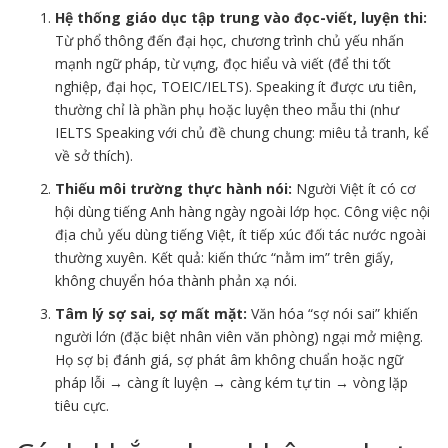
Hệ thống giáo dục tập trung vào đọc-viết, luyện thi:
Từ phổ thông đến đại học, chương trình chủ yếu nhấn
mạnh ngữ pháp, từ vựng, đọc hiểu và viết (để thi tốt
nghiệp, đại học, TOEIC/IELTS). Speaking ít được ưu tiên,
thường chỉ là phần phụ hoặc luyện theo mẫu thi (như
IELTS Speaking với chủ đề chung chung: miêu tả tranh, kể
về sở thích).
Thiếu môi trường thực hành nói:
Người Việt ít có cơ
hội dùng tiếng Anh hàng ngày ngoài lớp học. Công việc nội
địa chủ yếu dùng tiếng Việt, ít tiếp xúc đối tác nước ngoài
thường xuyên. Kết quả: kiến thức “nằm im” trên giấy,
không chuyển hóa thành phản xạ nói.
Tâm lý sợ sai, sợ mất mặt:
Văn hóa “sợ nói sai” khiến
người lớn (đặc biệt nhân viên văn phòng) ngại mở miệng.
Họ sợ bị đánh giá, sợ phát âm không chuẩn hoặc ngữ
pháp lỗi → càng ít luyện → càng kém tự tin → vòng lặp
tiêu cực.