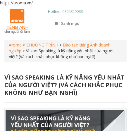
https://aroma.vn/
Hotline:
0866829088
Danh mục
Aroma
>
CHƯƠNG TRÌNH
>
Đào tạo tiếng Anh doanh
nghiệp
>
Vì sao Speaking là kỹ năng yếu nhất của người
Việt? (Và cách khắc phục không như bạn nghĩ)
VÌ SAO SPEAKING LÀ KỸ NĂNG YẾU NHẤT
CỦA NGƯỜI VIỆT? (VÀ CÁCH KHẮC PHỤC
KHÔNG NHƯ BẠN NGHĨ)