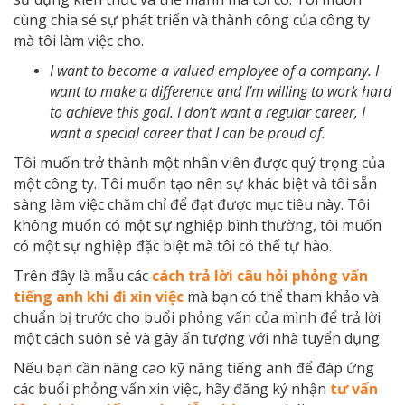
cùng chia sẻ sự phát triển và thành công của công ty
mà tôi làm việc cho.
I want to become a valued employee of a company. I
want to make a difference and I’m willing to work hard
to achieve this goal. I don’t want a regular career, I
want a special career that I can be proud of.
Tôi muốn trở thành một nhân viên được quý trọng của
một công ty. Tôi muốn tạo nên sự khác biệt và tôi sẵn
sàng làm việc chăm chỉ để đạt được mục tiêu này. Tôi
không muốn có một sự nghiệp bình thường, tôi muốn
có một sự nghiệp đặc biệt mà tôi có thể tự hào.
Trên đây là mẫu các
cách trả lời câu hỏi phỏng vấn
tiếng anh
khi đi xin việc
mà bạn có thể tham khảo và
chuẩn bị trước cho buổi phỏng vấn của mình để trả lời
một cách suôn sẻ và gây ấn tượng với nhà tuyển dụng.
Nếu bạn cần nâng cao kỹ năng tiếng anh để đáp ứng
các buổi phỏng vấn xin việc, hãy đăng ký nhận
tư vấn