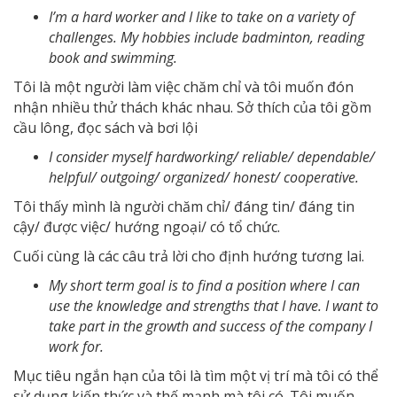
I’m a hard worker and I like to take on a variety of
challenges. My hobbies include badminton, reading
book and swimming.
Tôi là một người làm việc chăm chỉ và tôi muốn đón
nhận nhiều thử thách khác nhau. Sở thích của tôi gồm
cầu lông, đọc sách và bơi lội
I consider myself hardworking/ reliable/ dependable/
helpful/ outgoing/ organized/ honest/ cooperative.
Tôi thấy mình là người chăm chỉ/ đáng tin/ đáng tin
cậy/ được việc/ hướng ngoại/ có tổ chức.
Cuối cùng là các câu trả lời cho định hướng tương lai.
My short term goal is to find a position where I can
use the knowledge and strengths that I have. I want to
take part in the growth and success of the company I
work for.
Mục tiêu ngắn hạn của tôi là tìm một vị trí mà tôi có thể
sử dụng kiến thức và thế mạnh mà tôi có. Tôi muốn