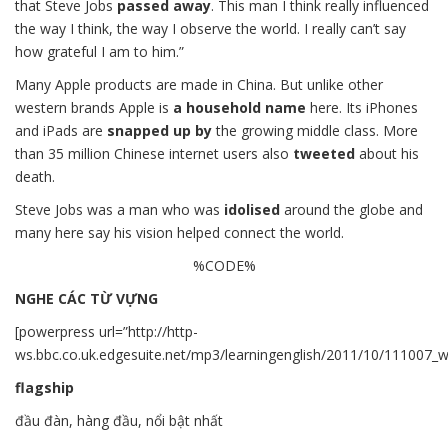
that Steve Jobs
passed away
. This man I think really influenced
the way I think, the way I observe the world. I really can’t say
how grateful I am to him.”
Many Apple products are made in China. But unlike other
western brands Apple is
a household name
here. Its iPhones
and iPads are
snapped up by
the growing middle class. More
than 35 million Chinese internet users also
tweeted
about his
death.
Steve Jobs was a man who was
idolised
around the globe and
many here say his vision helped connect the world.
%CODE%
NGHE CÁC TỪ VỰNG
[powerpress url=”http://http-
ws.bbc.co.uk.edgesuite.net/mp3/learningenglish/2011/10/111007_
flagship
đầu đàn, hàng đầu, nổi bật nhất