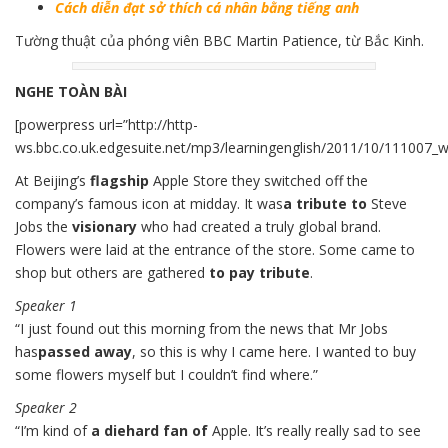
Cách diễn đạt sở thích cá nhân bằng tiếng anh
Tường thuật của phóng viên BBC Martin Patience, từ Bắc Kinh.
NGHE TOÀN BÀI
[powerpress url=”http://http-
ws.bbc.co.uk.edgesuite.net/mp3/learningenglish/2011/10/111007_
At Beijing’s
flagship
Apple Store they switched off the
company’s famous icon at midday. It was
a tribute to
Steve
Jobs the
visionary
who had created a truly global brand.
Flowers were laid at the entrance of the store. Some came to
shop but others are gathered
to pay tribute
.
Speaker 1
“I just found out this morning from the news that Mr Jobs
has
passed away
, so this is why I came here. I wanted to buy
some flowers myself but I couldn’t find where.”
Speaker 2
“I’m kind of
a diehard fan of
Apple. It’s really really sad to see