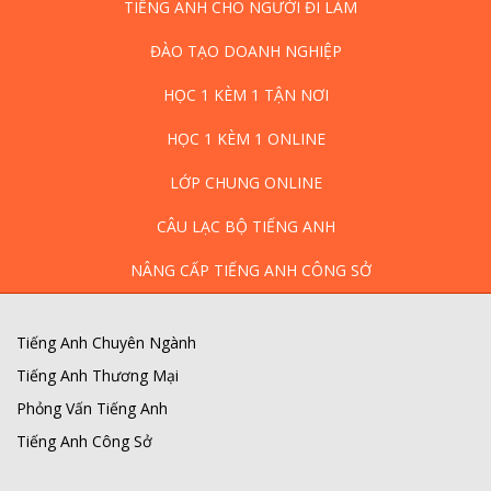
TIẾNG ANH CHO NGƯỜI ĐI LÀM
ĐÀO TẠO DOANH NGHIỆP
HỌC 1 KÈM 1 TẬN NƠI
HỌC 1 KÈM 1 ONLINE
LỚP CHUNG ONLINE
CÂU LẠC BỘ TIẾNG ANH
NÂNG CẤP TIẾNG ANH CÔNG SỞ
Tiếng Anh Chuyên Ngành
Tiếng Anh Thương Mại
Phỏng Vấn Tiếng Anh
Tiếng Anh Công Sở