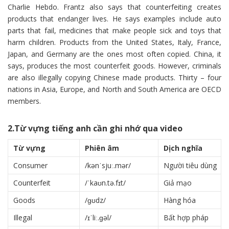
Charlie Hebdo. Frantz also says that counterfeiting creates
products that endanger lives. He says examples include auto
parts that fail, medicines that make people sick and toys that
harm children. Products from the United States, Italy, France,
Japan, and Germany are the ones most often copied. China, it
says, produces the most counterfeit goods. However, criminals
are also illegally copying Chinese made products. Thirty – four
nations in Asia, Europe, and North and South America are OECD
members.
2.Từ vựng tiếng anh cần ghi nhớ qua video
Từ vựng
Phiên âm
Dịch nghĩa
Consumer
/kənˈsjuː.mər/
Người tiêu dùng
Counterfeit
/ˈkaʊn.tə.fɪt/
Giả mạo
Goods
/ɡʊdz/
Hàng hóa
Illegal
/ɪˈliː.ɡəl/
Bất hợp pháp