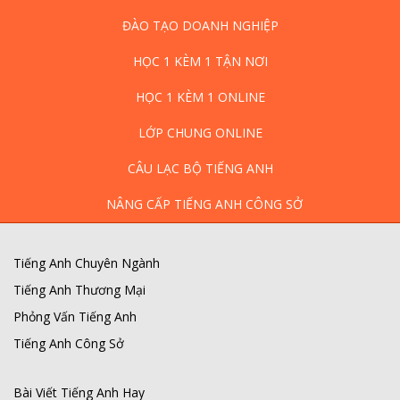
ĐÀO TẠO DOANH NGHIỆP
HỌC 1 KÈM 1 TẬN NƠI
HỌC 1 KÈM 1 ONLINE
LỚP CHUNG ONLINE
CÂU LẠC BỘ TIẾNG ANH
NÂNG CẤP TIẾNG ANH CÔNG SỞ
Tiếng Anh Chuyên Ngành
Tiếng Anh Thương Mại
Phỏng Vấn Tiếng Anh
Tiếng Anh Công Sở
Bài Viết Tiếng Anh Hay