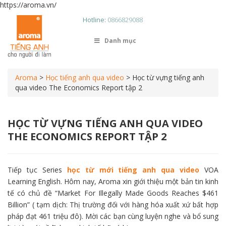
https://aroma.vn/
Hotline:
0866829088
Danh mục
Aroma
>
Học tiếng anh qua video
>
Học từ vựng tiếng anh
qua video The Economics Report tập 2
HỌC TỪ VỰNG TIẾNG ANH QUA VIDEO
THE ECONOMICS REPORT TẬP 2
Tiếp tục Series
học từ mới tiếng anh qua video
VOA
Learning English. Hôm nay, Aroma xin giới thiệu một bản tin kinh
tế có chủ đề “Market For Illegally Made Goods Reaches $461
Billion” ( tạm dịch: Thị trường đối với hàng hóa xuất xứ bất hợp
pháp đạt 461 triệu đô). Mời các bạn cùng luyện nghe và bổ sung