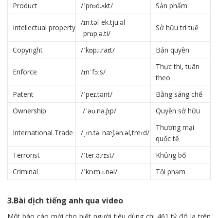
Product
/ˈprɒd.ʌkt/
Sản phẩm
/ɪn.təlˌek.tju.əl
Intellectual property
Sở hữu trí tuệ
ˈprɒp.ə.ti/
Copyright
/ˈkɒp.i.raɪt/
Bản quyền
Thực thi, tuân
Enforce
/ɪnˈfɔːs/
theo
Patent
/ˈpeɪ.tənt/
Bằng sáng chế
Ownership
/ˈəʊ.nə.ʃɪp/
Quyền sở hữu
Thương mại
International Trade
/ˌɪn.təˈnæʃ.ən.əl,treɪd/
quốc tế
Terrorist
/ˈter.ə.rɪst/
Khủng bố
Criminal
/ˈkrɪm.ɪ.nəl/
Tội phạm
3.Bài dịch tiếng anh qua video
Một báo cáo mới cho biết người tiêu dùng chi 461 tỷ đô la trên