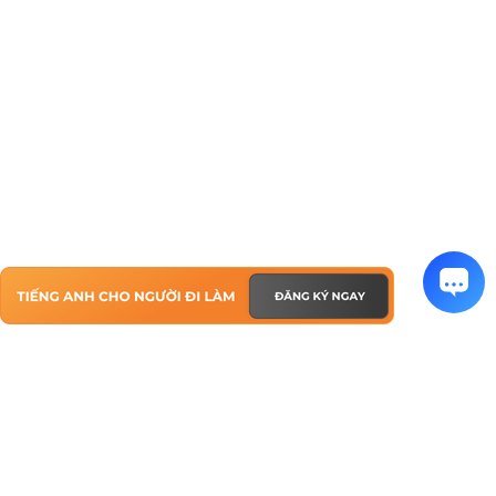
TIẾNG ANH CHO NGƯỜI ĐI LÀM
ĐÀO TẠO DOANH NGHIỆP
HỌC 1 KÈM 1 TẬN NƠI