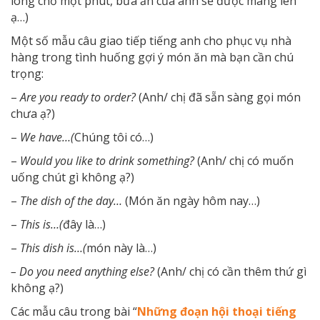
lòng chờ một phút, bữa ăn của anh sẽ được mang lên
ạ…)
Một số mẫu câu giao tiếp tiếng anh cho phục vụ nhà
hàng trong tình huống gợi ý món ăn mà bạn cần chú
trọng:
–
Are you ready to order?
(Anh/ chị đã sẵn sàng gọi món
chưa ạ?)
–
We have…(
Chúng tôi có…)
–
Would you like to drink something?
(Anh/ chị có muốn
uống chút gì không ạ?)
–
The dish of the day…
(Món ăn ngày hôm nay…)
–
This is…(
đây là…)
–
This dish is…(
món này là…)
– Do you need anything else?
(Anh/ chị có cần thêm thứ gì
không ạ?)
Các mẫu câu trong bài “
Những đoạn hội thoại tiếng