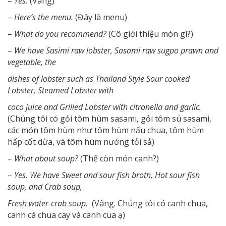
–
Yes.
(Vâng)
–
Here’s the menu.
(Đây là menu)
–
What do you recommend?
(Cô giới thiệu món gì?)
–
We have Sasimi raw lobster, Sasami raw sugpo prawn and
vegetable, the
dishes of lobster such as Thailand Style Sour cooked
Lobster, Steamed Lobster with
coco juice and Grilled Lobster with citronella and garlic.
(Chúng tôi có gỏi tôm hùm sasami, gỏi tôm sú sasami,
các món tôm hùm như tôm hùm nấu chua, tôm hùm
hấp cốt dừa, và tôm hùm nướng tỏi sả)
–
What about soup?
(Thế còn món canh?)
–
Yes. We have Sweet and sour fish broth, Hot sour fish
soup, and Crab soup,
Fresh water-crab soup.
(Vâng. Chúng tôi có canh chua,
canh cá chua cay và canh cua ạ)