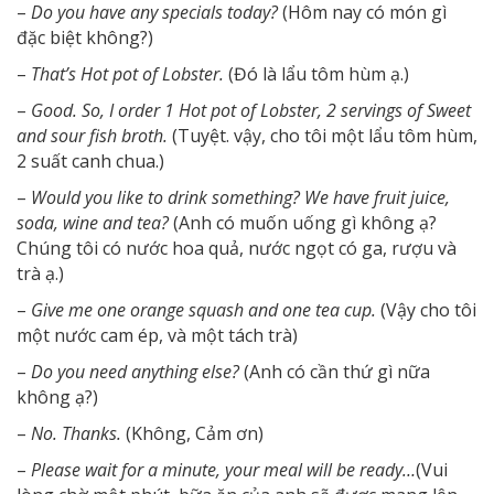
–
Do you have any specials today?
(Hôm nay có món gì
đặc biệt không?)
–
That’s Hot pot of Lobster.
(Đó là lẩu tôm hùm ạ.)
–
Good. So, I order 1 Hot pot of Lobster, 2 servings of Sweet
and sour fish broth.
(Tuyệt. vậy, cho tôi một lẩu tôm hùm,
2 suất canh chua.)
–
Would you like to drink something? We have fruit juice,
soda, wine and tea?
(Anh có muốn uống gì không ạ?
Chúng tôi có nước hoa quả, nước ngọt có ga, rượu và
trà ạ.)
–
Give me one orange squash and one tea cup.
(Vậy cho tôi
một nước cam ép, và một tách trà)
–
Do you need anything else?
(Anh có cần thứ gì nữa
không ạ?)
–
No. Thanks.
(Không, Cảm ơn)
–
Please wait for a minute, your meal will be ready…
(Vui