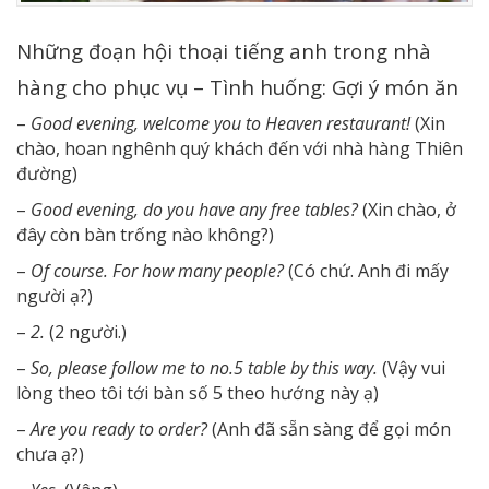
Những đoạn hội thoại tiếng anh trong nhà
hàng cho phục vụ – Tình huống: Gợi ý món ăn
–
Good evening, welcome you to Heaven restaurant!
(Xin
chào, hoan nghênh quý khách đến với nhà hàng Thiên
đường)
–
Good evening, do you have any free tables?
(Xin chào, ở
đây còn bàn trống nào không?)
–
Of course. For how many people?
(Có chứ. Anh đi mấy
người ạ?)
–
2.
(2 người.)
–
So, please follow me to no.5 table by this way.
(Vậy vui
lòng theo tôi tới bàn số 5 theo hướng này ạ)
–
Are you ready to order?
(Anh đã sẵn sàng để gọi món
chưa ạ?)