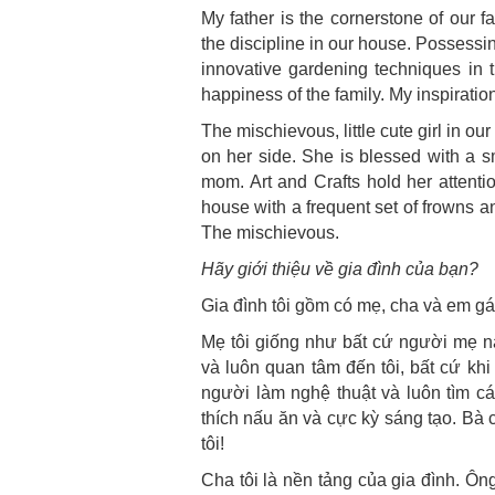
My father is the cornerstone of our fam
the discipline in our house. Possessing
innovative gardening techniques in t
happiness of the family. My inspiratio
The mischievous, little cute girl in ou
on her side. She is blessed with a sm
mom. Art and Crafts hold her attentio
house with a frequent set of frowns an
The mischievous.
Hãy giới thiệu về gia đình của bạn?
Gia đình tôi gồm có mẹ, cha và em gá
Mẹ tôi giống như bất cứ người mẹ nà
và luôn quan tâm đến tôi, bất cứ khi
người làm nghệ thuật và luôn tìm c
thích nấu ăn và cực kỳ sáng tạo. Bà 
tôi!
Cha tôi là nền tảng của gia đình. Ô