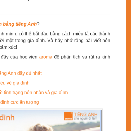
nh bằng tiếng Anh
?
nh mình, có thể bắt đầu bằng cách miêu tả các thành
ời một trong gia đình. Và hãy nhớ rằng bài viết nên
cảm xúc!
i đây của học viên
aroma
để phân tích và rút ra kinh
iếng Anh đầy đủ nhất
iệu về gia đình
ề tình trạng hôn nhân và gia đình
a đình cực ấn tượng