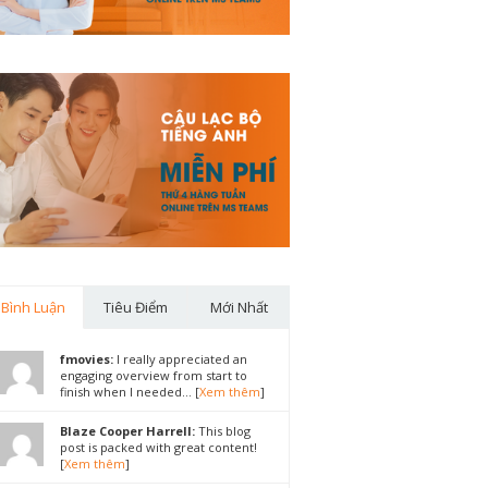
Bình Luận
Tiêu Điểm
Mới Nhất
fmovies:
I really appreciated an
engaging overview from start to
finish when I needed... [
Xem thêm
]
Blaze Cooper Harrell:
This blog
post is packed with great content!
[
Xem thêm
]