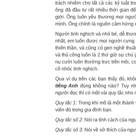
trách nhiệm cho tất cả các kỷ luật t
ông đã đầu tư rất nhiều thời gian để
giới. Ông luôn yêu thương mọi ngườ
mình. Ông chính là nguồn cảm hứng c
Người tinh nghịch và nhỏ bé, dễ thươn
nhất, em luôn được mọi người cưng
thiên thần, và cũng có gen nghệ thuậ
và thủ công luôn là 2 thứ giữ sự chú
nụ cười luôn thường trực trên môi, co
cô nhóc tinh nghịch.
Qua ví dụ trên các bạn thấy đó, kh
tiếng Anh
đúng không nào? Tuy nhi
người đọc thì có một vài quy tắc nho 
Quy tắc 1
:
Trong khi mô tả một thành v
viên đó trong gia đình bạn.
Quy tắc số 2
:
Nói ra tính cách của ng
Quy tắc số 3
:
Nói về sở thích của ngư