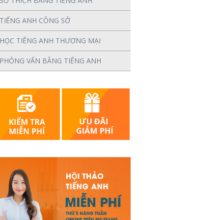
SỞ THÍCH BẰNG TIẾNG ANH
TIẾNG ANH CÔNG SỞ
HỌC TIẾNG ANH THƯƠNG MẠI
PHỎNG VẤN BẰNG TIẾNG ANH