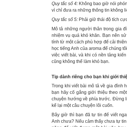
Quy tắc số 4
:
Không bao giờ nói phóng
vì chỉ đưa ra những thông tin không l
Quy tắc số 5
:
Phải giữ thái độ tích cực
Mô tả những người thân trong gia đ
nhiệm vụ quá khó khăn. Bạn nên sử
tính từ một cách phù hợp để cải thiệ
học tiếng Anh của aroma để chúng tô
việc viết bài, và khi có nền tảng ki
cũng không thể làm khó bạn.
Tip dành riêng cho bạn khi giới th
Trong khi viết bài mô tả về gia đình 
bạn hãy cố gắng giới thiệu theo mộ
chuyện hướng về phía trước. Đừng li
kể lại một câu chuyện lôi cuốn.
Bây giờ thì bạn đã tự tin để viết ng
Anh
chưa? Nếu cảm thấy chưa tự tin v