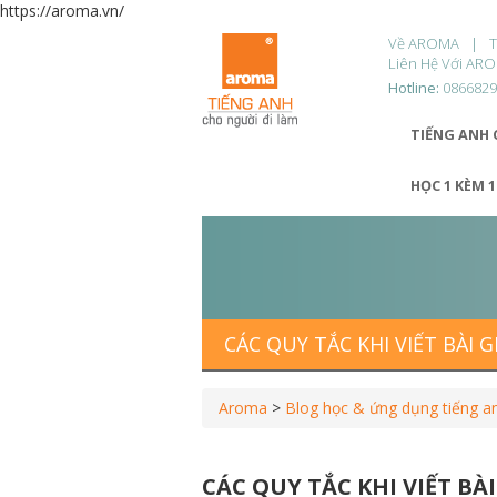
https://aroma.vn/
Về AROMA
Liên Hệ Với AR
Hotline:
086682
TIẾNG ANH 
HỌC 1 KÈM 
CÁC QUY TẮC KHI VIẾT BÀI 
Aroma
>
Blog học & ứng dụng tiếng a
CÁC QUY TẮC KHI VIẾT BÀ