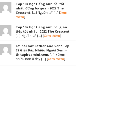
Top 10+ học tiếng anh bồi tốt
nhất, đừng bỏ qua - 2022 The
Crescent:
[…] Nguồn: 🔗 […] [
Xem
thêm
]
Top 10+ học tiếng anh bồi giao
tiếp tốt nhất - 2022 The Crescent:
[…] Nguồn: 🔗 […] [
Xem thêm
]
Lời bài hát Father And Son? Top
22 Giải Đáp Nhiều Người Xem –
th.taphoamini.com:
[…] + Xem
nhiều hơn ở đây […] [
Xem thêm
]