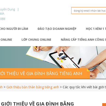
Tuyển Dụng
OMA
9088
CHO NGƯỜI ĐI LÀM
ĐÀO TẠO DOANH NGHIỆP
HỌC 1 KÈM 1
1 ONLINE
LỚP CHUNG ONLINE
NÂNG CẤP TIẾNG ANH CÔNG 
GIỚI THIỆU VỀ GIA ĐÌNH BẰNG TIẾNG ANH
nh
>
Giới thiệu bản thân bằng tiếng anh
>
Các quy tắc khi viết bài giới
I GIỚI THIỆU VỀ GIA ĐÌNH BẰNG