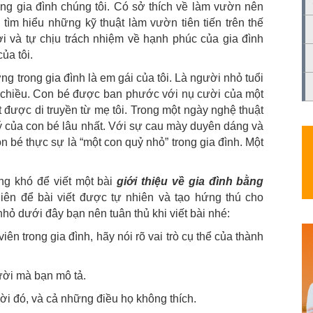
rong gia đình chúng tôi. Có sở thích về làm vườn nên
 tìm hiểu những kỹ thuật làm vườn tiên tiến trên thế
i và tự chịu trách nhiệm về hạnh phúc của gia đình
ủa tôi.
g trong gia đình là em gái của tôi. Là người nhỏ tuổi
 chiều. Con bé được ban phước với nụ cười của một
t được di truyền từ mẹ tôi. Trong một ngày nghệ thuật
 ý của con bé lâu nhất. Với sự cau mày duyên dáng và
n bé thực sự là “một con quỷ nhỏ” trong gia đình. Một
ông khó để viết một bài
giới thiệu về gia đình bằng
ên để bài viết được tự nhiên và tạo hứng thú cho
nhỏ dưới đây bạn nên tuân thủ khi viết bài nhé:
iên trong gia đình, hãy nói rõ vai trò cụ thể của thành
ười mà bạn mô tả.
ời đó, và cả những điều họ không thích.