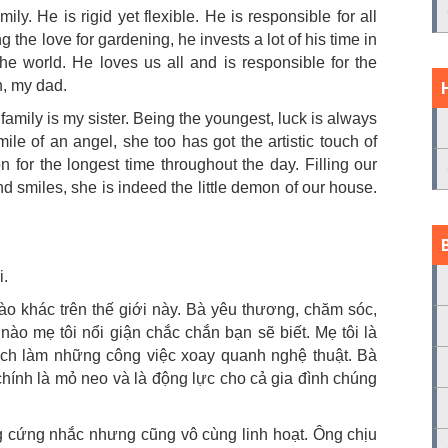
ily. He is rigid yet flexible. He is responsible for all
 the love for gardening, he invests a lot of his time in
he world. He loves us all and is responsible for the
n, my dad.
r family is my sister. Being the youngest, luck is always
ile of an angel, she too has got the artistic touch of
n for the longest time throughout the day. Filling our
d smiles, she is indeed the little demon of our house.
i.
o khác trên thế giới này. Bà yêu thương, chăm sóc,
 nào mẹ tôi nổi giận chắc chắn bạn sẽ biết. Mẹ tôi là
ách làm những công việc xoay quanh nghệ thuật. Bà
chính là mỏ neo và là động lực cho cả gia đình chúng
ng cứng nhắc nhưng cũng vô cùng linh hoạt. Ông chịu