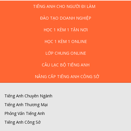
TIẾNG ANH CHO NGƯỜI ĐI LÀM
ĐÀO TẠO DOANH NGHIỆP
HỌC 1 KÈM 1 TẬN NƠI
HỌC 1 KÈM 1 ONLINE
LỚP CHUNG ONLINE
CÂU LẠC BỘ TIẾNG ANH
NÂNG CẤP TIẾNG ANH CÔNG SỞ
Tiếng Anh Chuyên Ngành
Tiếng Anh Thương Mại
Phỏng Vấn Tiếng Anh
Tiếng Anh Công Sở