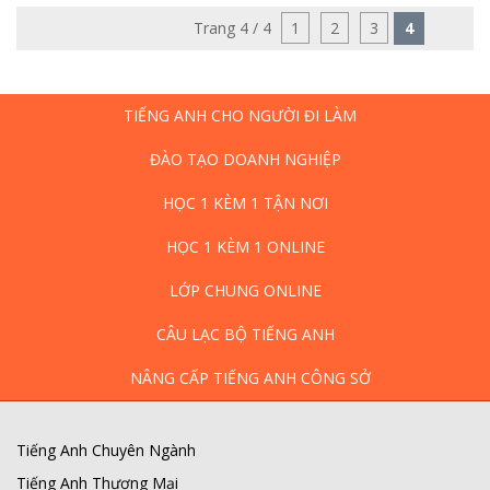
Trang 4 / 4
1
2
3
4
TIẾNG ANH CHO NGƯỜI ĐI LÀM
ĐÀO TẠO DOANH NGHIỆP
HỌC 1 KÈM 1 TẬN NƠI
HỌC 1 KÈM 1 ONLINE
LỚP CHUNG ONLINE
CÂU LẠC BỘ TIẾNG ANH
NÂNG CẤP TIẾNG ANH CÔNG SỞ
Tiếng Anh Chuyên Ngành
Tiếng Anh Thương Mại