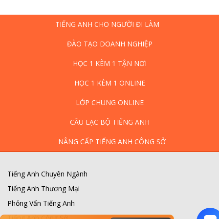
TIẾNG ANH CHO NGƯỜI ĐI LÀM
ĐÀO TẠO DOANH NGHIỆP
HỌC 1 KÈM 1 TẬN NƠI
HỌC 1 KÈM 1 ONLINE
LỚP CHUNG ONLINE
CÂU LẠC BỘ TIẾNG ANH
NÂNG CẤP TIẾNG ANH CÔNG SỞ
Tiếng Anh Chuyên Ngành
Tiếng Anh Thương Mại
Phỏng Vấn Tiếng Anh
Tiếng Anh Công Sở