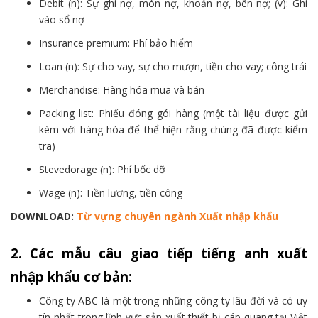
Debit (n): Sự ghi nợ, món nợ, khoản nợ, bên nợ; (v): Ghi
vào sổ nợ
Insurance premium: Phí bảo hiểm
Loan (n): Sự cho vay, sự cho mượn, tiền cho vay; công trái
Merchandise: Hàng hóa mua và bán
Packing list: Phiếu đóng gói hàng (một tài liệu được gửi
kèm với hàng hóa để thể hiện rằng chúng đã được kiểm
tra)
Stevedorage (n): Phí bốc dỡ
Wage (n): Tiền lương, tiền công
DOWNLOAD:
Từ vựng chuyên ngành Xuất nhập khẩu
2. Các mẫu câu giao tiếp tiếng anh xuất
nhập khẩu cơ bản:
Công ty ABC là một trong những công ty lâu đời và có uy
tín nhất trong lĩnh vực sản xuất thiết bị cáp quang tại Việt