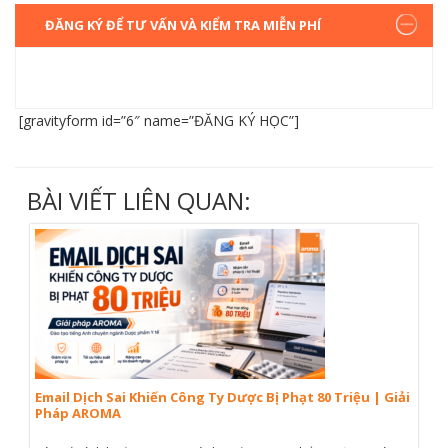
ĐĂNG KÝ ĐỂ TƯ VẤN VÀ KIỂM TRA MIỄN PHÍ
[gravityform id=”6″ name=”ĐĂNG KÝ HỌC”]
BÀI VIẾT LIÊN QUAN:
Email Dịch Sai Khiến Công Ty Dược Bị Phạt 80 Triệu | Giải
Pháp AROMA