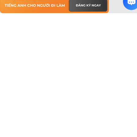
Bài Viết Tiếng Anh Hay
Bài Luận Tiếng Anh
Sở Thích Bằng Tiếng Anh
Học Tiếng Anh Qua Bài Hát
AROMA KIDS - Tiếng Anh Cho Trẻ Em
Tên Tiếng Anh
Giới Thiệu Bản Thân Bằng Tiếng Anh
Màu Sắc Trong Tiếng Anh
AROMA Hà Nội
Địa chỉ:
168 Xã Đàn 2 (đường ven hồ), Phường Đống Đa, Hà Nội
Hotline:
0325365086
Email:
hello@aroma.vn