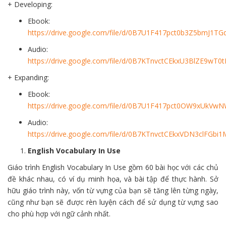
+ Developing:
Ebook:
https://drive.google.com/file/d/0B7U1F417pct0b3Z5bmJ1TG
Audio:
https://drive.google.com/file/d/0B7KTnvctCEkxU3BlZE9wT0
+ Expanding:
Ebook:
https://drive.google.com/file/d/0B7U1F417pct0OW9xUkVw
Audio:
https://drive.google.com/file/d/0B7KTnvctCEkxVDN3clFGbi
English Vocabulary In Use
Giáo trình English Vocabulary In Use gồm 60 bài học với các chủ
đề khác nhau, có ví dụ minh họa, và bài tập để thực hành. Sở
hữu giáo trình này, vốn từ vựng của bạn sẽ tăng lên từng ngày,
cũng như bạn sẽ được rèn luyện cách để sử dụng từ vựng sao
cho phù hợp với ngữ cảnh nhất.