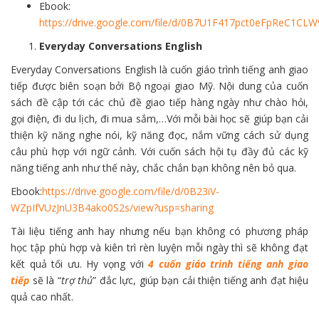
Ebook:
https://drive.google.com/file/d/0B7U1F417pct0eFpReC1C
Everyday Conversations English
Everyday Conversations English là cuốn giáo trình tiếng anh giao
tiếp được biên soạn bởi Bộ ngoại giao Mỹ. Nội dung của cuốn
sách đề cập tới các chủ đề giao tiếp hàng ngày như chào hỏi,
gọi điện, đi du lịch, đi mua sắm,…Với mỗi bài học sẽ giúp bạn cải
thiện kỹ năng nghe nói, kỹ năng đọc, nắm vững cách sử dụng
câu phù hợp với ngữ cảnh. Với cuốn sách hội tụ đầy đủ các kỹ
năng tiếng anh như thế này, chắc chắn bạn không nên bỏ qua.
Ebook:
https://drive.google.com/file/d/0B23iV-
WZpIfVUzJnU3B4ako0S2s/view?usp=sharing
Tài liệu tiếng anh hay nhưng nếu bạn không có phương pháp
học tập phù hợp và kiên trì rèn luyện mỗi ngày thì sẽ không đạt
kết quả tối ưu. Hy vọng với
4 cuốn giáo trình tiếng anh giao
tiếp
sẽ là “
trợ thủ
” đắc lực, giúp bạn cải thiện tiếng anh đạt hiệu
quả cao nhất.