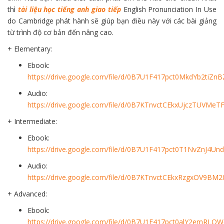
thì
tài liệu học tiếng anh giao tiếp
English Pronunciation In Use
do Cambridge phát hành sẽ giúp bạn điều này với các bài giảng
từ trình độ cơ bản đến nâng cao.
+ Elementary:
Ebook:
https://drive.google.com/file/d/0B7U1F417pct0MkdYb2tiZnB
Audio:
https://drive.google.com/file/d/0B7KTnvctCEkxUjczTUVMeT
+ Intermediate:
Ebook:
https://drive.google.com/file/d/0B7U1F417pct0T1NvZnJ4Un
Audio:
https://drive.google.com/file/d/0B7KTnvctCEkxRzgxOV9BM
+ Advanced:
Ebook:
https://drive.google.com/file/d/0B7U1F417pct0alY2emRLQW