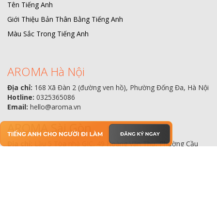
Tên Tiếng Anh
Giới Thiệu Bản Thân Bằng Tiếng Anh
Màu Sắc Trong Tiếng Anh
AROMA Hà Nội
Địa chỉ:
168 Xã Đàn 2 (đường ven hồ), Phường Đống Đa, Hà Nội
Hotline:
0325365086
Email:
hello@aroma.vn
AROMA Sài Gòn
Địa chỉ:
Lầu 5 Tòa nhà GIC, 49 Hoàng Văn Thụ, Phường Cầu
Kiệu, TP.Hồ Chí Minh
Hotline:
0918409091
Email:
hello@aroma.vn
Trụ sở chính
Địa chỉ:
Số nhà 15A, ngõ 136 Trung Liệt, Phường Đống Đa, Hà