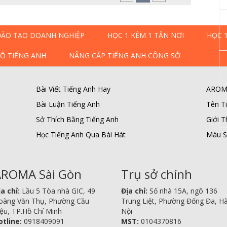
ĐÀO TẠO DOANH NGHIỆP
HỌC 1 KÈM 1 TẬN NƠI
HỌC 
BỘ TIẾNG ANH
NÂNG CẤP TIẾNG ANH CÔNG SỞ
Bài Viết Tiếng Anh Hay
AROMA
Bài Luận Tiếng Anh
Tên T
Sở Thích Bằng Tiếng Anh
Giới 
Học Tiếng Anh Qua Bài Hát
Màu S
ROMA Sài Gòn
Trụ sở chính
a chỉ:
Lầu 5 Tòa nhà GIC, 49
Địa chỉ:
Số nhà 15A, ngõ 136
oàng Văn Thụ, Phường Cầu
Trung Liệt, Phường Đống Đa, H
ệu, TP.Hồ Chí Minh
Nội
otline:
0918409091
MST:
0104370816