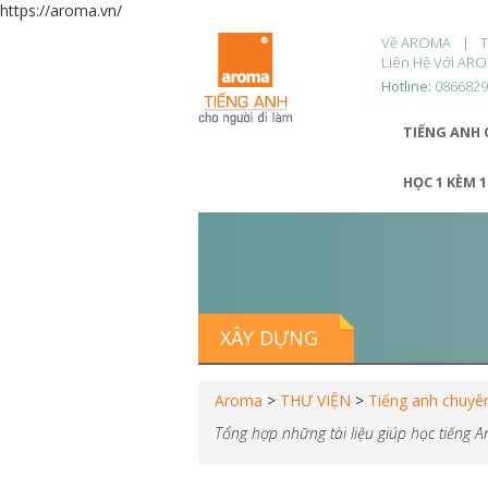
https://aroma.vn/
Về AROMA
Liên Hệ Với AR
Hotline:
086682
TIẾNG ANH 
HỌC 1 KÈM 
XÂY DỰNG
Aroma
>
THƯ VIỆN
>
Tiếng anh chuyê
Tổng hợp những tài liệu giúp học tiếng 