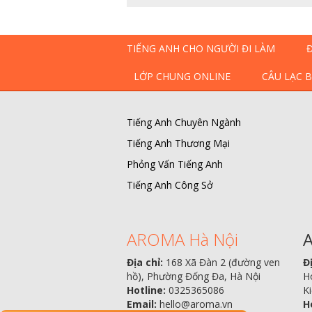
TIẾNG ANH CHO NGƯỜI ĐI LÀM
LỚP CHUNG ONLINE
CÂU LẠC 
Tiếng Anh Chuyên Ngành
Tiếng Anh Thương Mại
Phỏng Vấn Tiếng Anh
Tiếng Anh Công Sở
AROMA Hà Nội
A
Địa chỉ:
168 Xã Đàn 2 (đường ven
Đị
hồ), Phường Đống Đa, Hà Nội
H
Hotline:
0325365086
Ki
Email:
hello@aroma.vn
H