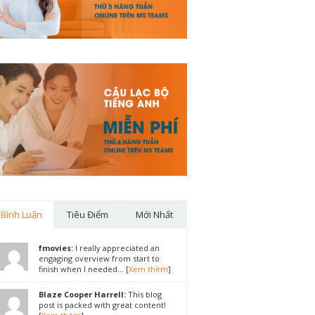
Bình Luận
Tiêu Điểm
Mới Nhất
fmovies:
I really appreciated an
engaging overview from start to
finish when I needed... [
Xem thêm
]
Blaze Cooper Harrell:
This blog
post is packed with great content!