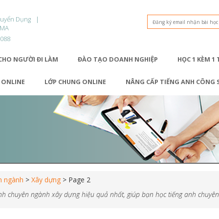
Tuyển Dụng
OMA
9088
CHO NGƯỜI ĐI LÀM
ĐÀO TẠO DOANH NGHIỆP
HỌC 1 KÈM 1
1 ONLINE
LỚP CHUNG ONLINE
NÂNG CẤP TIẾNG ANH CÔNG 
n ngành
>
Xây dựng
>
Page 2
Anh chuyên ngành xây dựng hiệu quả nhất, giúp bạn học tiếng anh chuyên