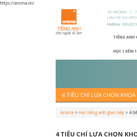
https://aroma.vn/
Về AROMA
Liên Hệ Với AR
Hotline:
086682
TIẾNG ANH 
HỌC 1 KÈM 
4 TIÊU CHÍ LỰA CHỌN KHOÁ
Aroma
>
Học tiếng anh giao tiếp
>
4 ti
4 TIÊU CHÍ LỰA CHỌN KH