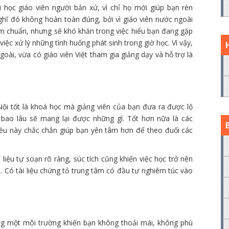
i học giáo viên người bản xứ, vì chỉ họ mới giúp bạn rèn
nghĩ đó không hoàn toàn đúng, bởi vì giáo viên nước ngoài
âm chuẩn, nhưng sẽ khó khăn trong việc hiểu bạn đang gặp
iệc xử lý những tình huống phát sinh trong giờ học. Vì vậy,
oài, vừa có giáo viên Việt tham gia giảng dạy và hỗ trợ là
Nội tốt là khoá học mà giảng viên của bạn đưa ra được lộ
ọc bao lâu sẽ mang lại được những gì. Tốt hơn nữa là các
ều này chắc chắn giúp bạn yên tâm hơn để theo đuổi các
iệu tự soạn rõ ràng, súc tích cũng khiến việc học trở nên
. Có tài liệu chứng tỏ trung tâm có đầu tư nghiêm túc vào
g một môi trường khiến bạn không thoải mái, không phù