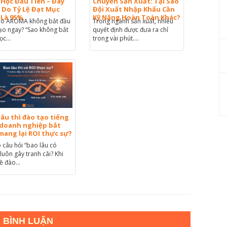
 Học Đầu Tiên – Đây
Chuyền Sản Xuất: Tại Sao
ý Do Tỷ Lệ Đạt Mục
Đội Xuất Nhập Khẩu Cần
 Là 95%
Kỹ Năng Hoàn Toàn Khác?
sao AROMA không bắt đầu
Trong ngành sản xuất, nhiều
ạo ngay? “Sao không bắt
quyết định được đưa ra chỉ
ọc...
trong vài phút....
lâu thì đào tạo tiếng
doanh nghiệp bắt
mang lại ROI thực sự?
o câu hỏi “bao lâu có
 luôn gây tranh cãi? Khi
ề đào...