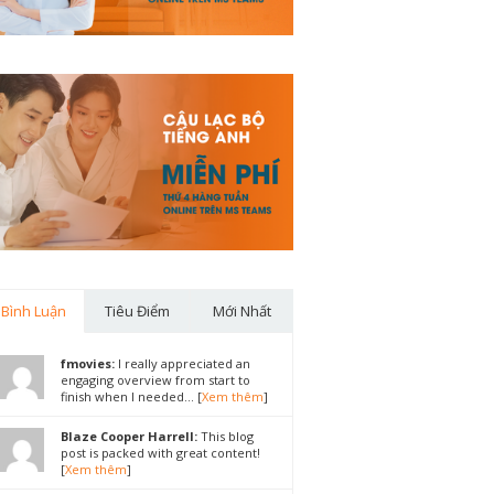
Bình Luận
Tiêu Điểm
Mới Nhất
fmovies:
I really appreciated an
engaging overview from start to
finish when I needed... [
Xem thêm
]
Blaze Cooper Harrell:
This blog
post is packed with great content!
[
Xem thêm
]