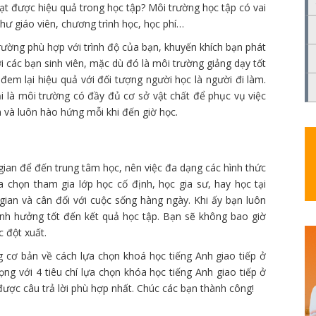
 đạt được hiệu quả trong học tập? Môi trường học tập có vai
hư giáo viên, chương trình học, học phí…
rường phù hợp với trình độ của bạn, khuyến khích bạn phát
i các bạn sinh viên, mặc dù đó là môi trường giảng dạy tốt
đem lại hiệu quả với đối tượng người học là người đi làm.
i là môi trường có đầy đủ cơ sở vật chất để phục vụ việc
n và luôn hào hứng mỗi khi đến giờ học.
gian để đến trung tâm học, nên việc đa dạng các hình thức
ựa chọn tham gia lớp học cố định, học gia sư, hay học tại
gian và cân đối với cuộc sống hàng ngày. Khi ấy bạn luôn
ảnh hưởng tốt đến kết quả học tập. Bạn sẽ không bao giờ
c đột xuất.
 cơ bản về cách lựa chọn khoá học tiếng Anh giao tiếp ở
ng với 4 tiêu chí lựa chọn khóa học tiếng Anh giao tiếp ở
được câu trả lời phù hợp nhất. Chúc các bạn thành công!