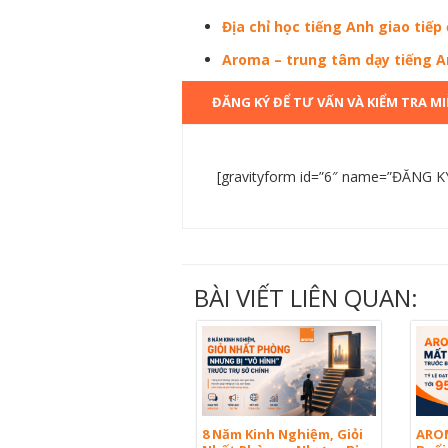
Địa chỉ học tiếng Anh giao tiế
Aroma – trung tâm dạy tiếng A
ĐĂNG KÝ ĐỂ TƯ VẤN VÀ KIỂM TRA MI
[gravityform id=”6″ name=”ĐĂNG K
BÀI VIẾT LIÊN QUAN:
8 Năm Kinh Nghiệm, Giỏi
AROM