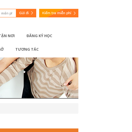
 TẬN NƠI
ĐĂNG KÝ HỌC
SỞ
TƯƠNG TÁC