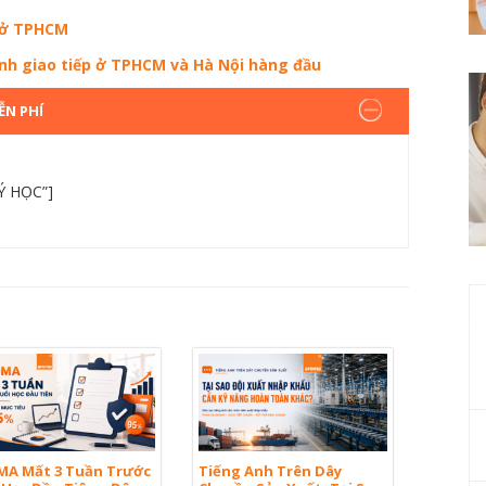
p ở TPHCM
nh giao tiếp ở TPHCM và Hà Nội hàng đầu
ỄN PHÍ
Ý HỌC”]
A Mất 3 Tuần Trước
Tiếng Anh Trên Dây