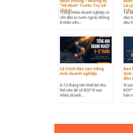
Nhất Phòng – Nhưng Bị
Buổi
“Vô Hình” Trước Trụ Sở
Là L
Chính
Tiêu
Trong nhiều doanh nghiệp có
Tại 
vốn đầu tư nước ngoài, không
đào t
ít nhân viên...
đầu h
Lộ trình đào tạo tiếng
Bao 
Anh doanh nghiệp
Anh 
đầu 
6–12 tháng nên thiết kế như
Vì sa
thế nào để có ROI? Vì sao
ROI?”
nhiều doanh...
bàn v