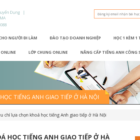
Tuyển Dụng
OMA
9088
CHO NGƯỜI ĐI LÀM
ĐÀO TẠO DOANH NGHIỆP
HỌC 1 KÈM 1
1 ONLINE
LỚP CHUNG ONLINE
NÂNG CẤP TIẾNG ANH CÔNG 
 HỌC TIẾNG ANH GIAO TIẾP Ở HÀ NỘI
êu chí lựa chọn khoá học tiếng Anh giao tiếp ở Hà Nội
OÁ HỌC TIẾNG ANH GIAO TIẾP Ở HÀ