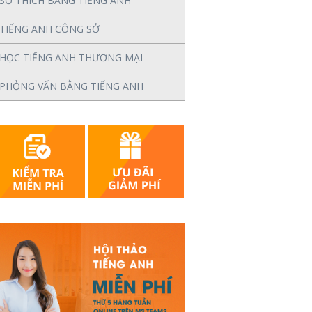
SỞ THÍCH BẰNG TIẾNG ANH
TIẾNG ANH CÔNG SỞ
HỌC TIẾNG ANH THƯƠNG MẠI
PHỎNG VẤN BẰNG TIẾNG ANH