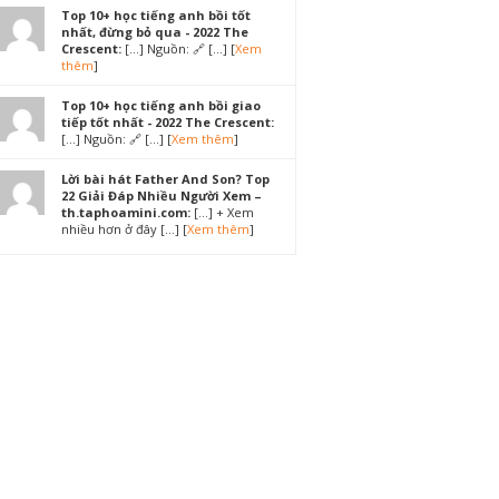
Top 10+ học tiếng anh bồi tốt
nhất, đừng bỏ qua - 2022 The
Crescent:
[…] Nguồn: 🔗 […] [
Xem
thêm
]
Top 10+ học tiếng anh bồi giao
tiếp tốt nhất - 2022 The Crescent:
[…] Nguồn: 🔗 […] [
Xem thêm
]
Lời bài hát Father And Son? Top
22 Giải Đáp Nhiều Người Xem –
th.taphoamini.com:
[…] + Xem
nhiều hơn ở đây […] [
Xem thêm
]